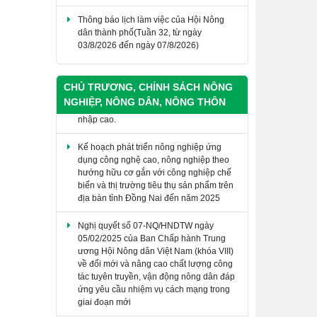
dân thành phố(Tuần 32, từ ngày
03/8/2026 đến ngày 07/8/2026)
THÔNG BÁO Lịch làm việc của Hội Nông
dân thành phố (Tuần 31, từ ngày
27/7/2026 đến ngày 31/7/2026)
CHỦ TRƯƠNG, CHÍNH SÁCH NÔNG
NGHIỆP, NÔNG DÂN, NÔNG THÔN
Kế hoạch phát triển nông nghiệp ứng
dụng công nghệ cao, nông nghiệp theo
hướng hữu cơ gắn với công nghiệp chế
biến và thị trường tiêu thụ sản phẩm trên
địa bàn tỉnh Đồng Nai đến năm 2025
​Nghị quyết số 07-NQ/HNDTW ngày
05/02/2025 của Ban Chấp hành Trung
ương Hội Nông dân Việt Nam (khóa VIII)
về đổi mới và nâng cao chất lượng công
tác tuyên truyền, vận động nông dân đáp
ứng yêu cầu nhiệm vụ cách mạng trong
giai đoạn mới
Nghị quyết số 20-NQ/TW ngày 16/6/2022
về tiếp tục đổi mới, phát triển và nâng