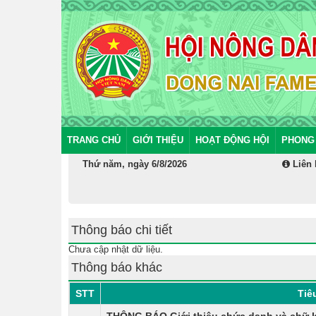
TRANG CHỦ
GIỚI THIỆU
HOẠT ĐỘNG HỘI
PHONG
Thứ năm, ngày 6/8/2026
Liên 
Thông báo chi tiết
Chưa cập nhật dữ liệu.
Thông báo khác
STT
Tiê