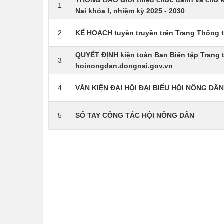
THÔNG BÁO Giới thiệu chức danh và chữ k
1
Nai khóa I, nhiệm kỳ 2025 - 2030
2
KẾ HOẠCH tuyên truyền trên Trang Thông t
QUYẾT ĐỊNH kiện toàn Ban Biên tập Trang t
3
hoinongdan.dongnai.gov.vn
4
VĂN KIỆN ĐẠI HỘI ĐẠI BIỂU HỘI NÔNG DÂN
5
SỔ TAY CÔNG TÁC HỘI NÔNG DÂN