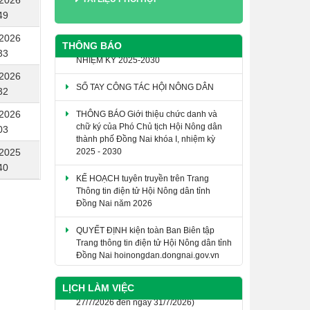
/2026
49
/2026
THÔNG BÁO
33
SỔ TAY CÔNG TÁC HỘI NÔNG DÂN
/2026
32
THÔNG BÁO Giới thiệu chức danh và
chữ ký của Phó Chủ tịch Hội Nông dân
/2026
thành phố Đồng Nai khóa I, nhiệm kỳ
03
2025 - 2030
/2025
KẾ HOẠCH tuyên truyền trên Trang
40
Thông tin điện tử Hội Nông dân tỉnh
Đồng Nai năm 2026
QUYẾT ĐỊNH kiện toàn Ban Biên tập
Trang thông tin điện tử Hội Nông dân tỉnh
Đồng Nai hoinongdan.dongnai.gov.vn
VĂN KIỆN ĐẠI HỘI ĐẠI BIỂU HỘI NÔNG
DÂN TỈNH ĐỒNG NAI LẦN THỨ I,
LỊCH LÀM VIỆC
NHIỆM KỲ 2025-2030
Thông báo lịch làm việc của Hội Nông