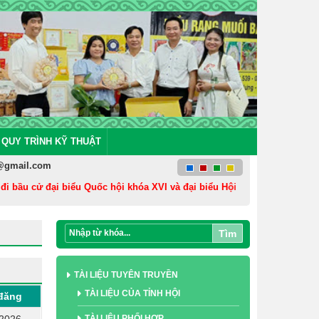
QUY TRÌNH KỸ THUẬT
@gmail.com
 bầu cử đại biểu Quốc hội khóa XVI và đại biểu Hội đồng nhân dân các c
Tìm
TÀI LIỆU TUYÊN TRUYỀN
TÀI LIỆU CỦA TỈNH HỘI
đăng
TÀI LIỆU PHỐI HỢP