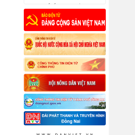
cao hiệu quả kinh tế tập thể trong giai
đoạn mới
Nghị quyết số 19-NQ/TW ngày 16/6/2022
về nông nghiệp, nông dân, nông thôn
đến năm 2030, tầm nhìn đến năm 2045
Nghị quyết số 18-NQ/TW ngày 16/6/2022
về tiếp tục đổi mới, hoàn thiện thể chế,
chính sách, nâng cao hiệu lực, hiệu quả
quản lý và sử dụng đất, tạo động lực đưa
nước ta trở thành nước phát triển có thu
nhập cao.