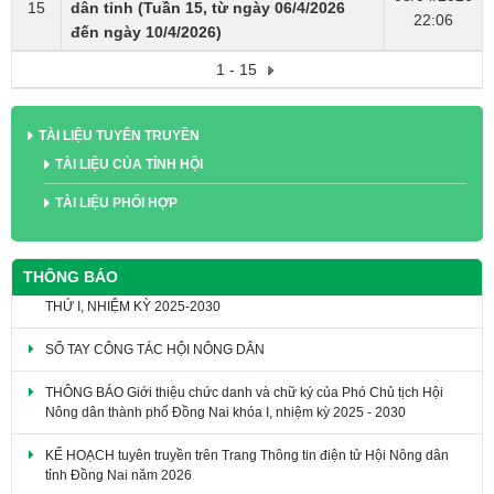
15
dân tỉnh (Tuần 15, từ ngày 06/4/2026
22:06
đến ngày 10/4/2026)
1 - 15
TÀI LIỆU TUYÊN TRUYỀN
TÀI LIỆU CỦA TỈNH HỘI
TÀI LIỆU PHỐI HỢP
THÔNG BÁO
VĂN KIỆN ĐẠI HỘI ĐẠI BIỂU HỘI NÔNG DÂN TỈNH ĐỒNG NAI LẦN
THỨ I, NHIỆM KỲ 2025-2030
SỔ TAY CÔNG TÁC HỘI NÔNG DÂN
THÔNG BÁO Giới thiệu chức danh và chữ ký của Phó Chủ tịch Hội
Nông dân thành phố Đồng Nai khóa I, nhiệm kỳ 2025 - 2030
KẾ HOẠCH tuyên truyền trên Trang Thông tin điện tử Hội Nông dân
tỉnh Đồng Nai năm 2026