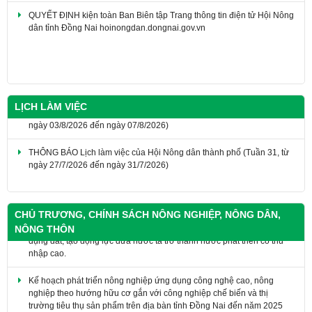
QUYẾT ĐỊNH kiện toàn Ban Biên tập Trang thông tin điện tử Hội Nông
dân tỉnh Đồng Nai hoinongdan.dongnai.gov.vn
LỊCH LÀM VIỆC
Thông báo lịch làm việc của Hội Nông dân thành phố(Tuần 32, từ
ngày 03/8/2026 đến ngày 07/8/2026)
THÔNG BÁO Lịch làm việc của Hội Nông dân thành phố (Tuần 31, từ
ngày 27/7/2026 đến ngày 31/7/2026)
Nghị quyết số 18-NQ/TW ngày 16/6/2022 về tiếp tục đổi mới, hoàn
CHỦ TRƯƠNG, CHÍNH SÁCH NÔNG NGHIỆP, NÔNG DÂN,
thiện thể chế, chính sách, nâng cao hiệu lực, hiệu quả quản lý và sử
NÔNG THÔN
dụng đất, tạo động lực đưa nước ta trở thành nước phát triển có thu
nhập cao.
Kế hoạch phát triển nông nghiệp ứng dụng công nghệ cao, nông
nghiệp theo hướng hữu cơ gắn với công nghiệp chế biến và thị
trường tiêu thụ sản phẩm trên địa bàn tỉnh Đồng Nai đến năm 2025