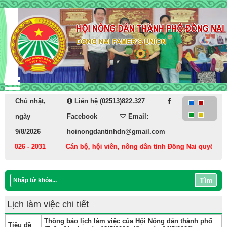
Chủ nhật,
Liên hệ (02513)822.327
ngày
Facebook
Email:
9/8/2026
hoinongdantinhdn@gmail.com
 2026 - 2031
Cán bộ, hội viên, nông dân tỉnh Đồng Nai quyết tâm t
Tìm
Lịch làm việc chi tiết
Thông báo lịch làm việc của Hội Nông dân thành phố
Tiêu đề