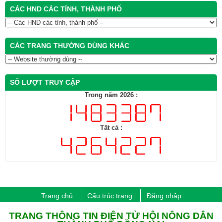
CÁC HND CÁC TỈNH, THÀNH PHỐ
CÁC TRANG THƯỜNG DÙNG KHÁC
SỐ LƯỢT TRUY CẬP
Trong năm 2026 :
Tất cả :
Trang chủ
Cấu trúc trang
Đăng nhập
​TRANG THÔNG TIN ĐIỆN TỬ HỘI NÔNG DÂN