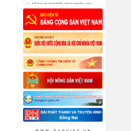
dụng công nghệ cao, nông nghiệp theo
hướng hữu cơ gắn với công nghiệp chế
biến và thị trường tiêu thụ sản phẩm trên
địa bàn tỉnh Đồng Nai đến năm 2025
​Nghị quyết số 07-NQ/HNDTW ngày
05/02/2025 của Ban Chấp hành Trung
ương Hội Nông dân Việt Nam (khóa VIII)
về đổi mới và nâng cao chất lượng công
tác tuyên truyền, vận động nông dân đáp
ứng yêu cầu nhiệm vụ cách mạng trong
giai đoạn mới