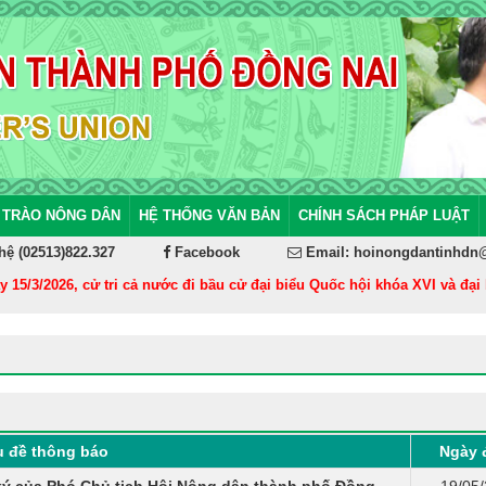
 TRÀO NÔNG DÂN
HỆ THỐNG VĂN BẢN
CHÍNH SÁCH PHÁP LUẬT
hệ (02513)822.327
Facebook
Email: hoinongdantinhdn
/3/2026, cử tri cả nước đi bầu cử đại biểu Quốc hội khóa XVI và đại bi
u đề thông báo
Ngày 