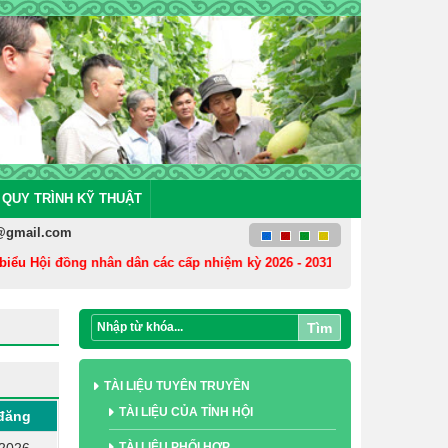
QUY TRÌNH KỸ THUẬT
@gmail.com
ểu Hội đồng nhân dân các cấp nhiệm kỳ 2026 - 2031
Cán bộ, hội viê
Tìm
TÀI LIỆU TUYÊN TRUYỀN
TÀI LIỆU CỦA TỈNH HỘI
đăng
TÀI LIỆU PHỐI HỢP