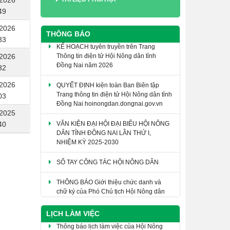
/2026
49
/2026
THÔNG BÁO
33
KẾ HOẠCH tuyên truyền trên Trang
Thông tin điện tử Hội Nông dân tỉnh
/2026
Đồng Nai năm 2026
32
QUYẾT ĐỊNH kiện toàn Ban Biên tập
/2026
Trang thông tin điện tử Hội Nông dân tỉnh
03
Đồng Nai hoinongdan.dongnai.gov.vn
/2025
VĂN KIỆN ĐẠI HỘI ĐẠI BIỂU HỘI NÔNG
40
DÂN TỈNH ĐỒNG NAI LẦN THỨ I,
NHIỆM KỲ 2025-2030
SỔ TAY CÔNG TÁC HỘI NÔNG DÂN
THÔNG BÁO Giới thiệu chức danh và
chữ ký của Phó Chủ tịch Hội Nông dân
thành phố Đồng Nai khóa I, nhiệm kỳ
2025 - 2030
LỊCH LÀM VIỆC
Thông báo lịch làm việc của Hội Nông
dân thành phố(Tuần 32, từ ngày