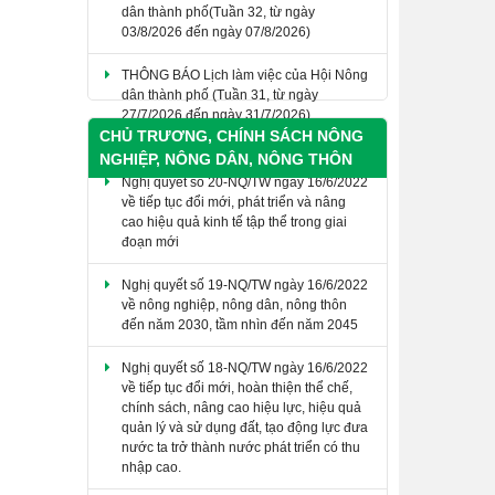
03/8/2026 đến ngày 07/8/2026)
THÔNG BÁO Lịch làm việc của Hội Nông
dân thành phố (Tuần 31, từ ngày
27/7/2026 đến ngày 31/7/2026)
CHỦ TRƯƠNG, CHÍNH SÁCH NÔNG
NGHIỆP, NÔNG DÂN, NÔNG THÔN
Nghị quyết số 20-NQ/TW ngày 16/6/2022
về tiếp tục đổi mới, phát triển và nâng
cao hiệu quả kinh tế tập thể trong giai
đoạn mới
Nghị quyết số 19-NQ/TW ngày 16/6/2022
về nông nghiệp, nông dân, nông thôn
đến năm 2030, tầm nhìn đến năm 2045
Nghị quyết số 18-NQ/TW ngày 16/6/2022
về tiếp tục đổi mới, hoàn thiện thể chế,
chính sách, nâng cao hiệu lực, hiệu quả
quản lý và sử dụng đất, tạo động lực đưa
nước ta trở thành nước phát triển có thu
nhập cao.
Kế hoạch phát triển nông nghiệp ứng