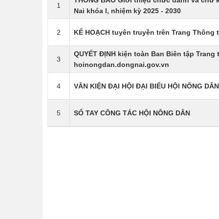
THÔNG BÁO Giới thiệu chức danh và chữ k
1
Nai khóa I, nhiệm kỳ 2025 - 2030
2
KẾ HOẠCH tuyên truyền trên Trang Thông t
QUYẾT ĐỊNH kiện toàn Ban Biên tập Trang t
3
hoinongdan.dongnai.gov.vn
4
VĂN KIỆN ĐẠI HỘI ĐẠI BIỂU HỘI NÔNG DÂN
5
SỔ TAY CÔNG TÁC HỘI NÔNG DÂN