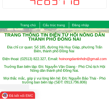
Trang chủ
Cấu trúc trang
Đăng nhập
​TRANG THÔNG TIN ĐIỆN TỬ HỘI NÔNG DÂN
THÀNH PHỐ ĐỒNG NAI
Địa chỉ cơ quan: Số 185, đường Hà Huy Giáp, phường Trấn
Biên, thành phố Đồng Nai
Điện thoại: (02513) 822.327, Email:
hoinongdantinhdn@gmail.com
Trưởng Ban biên tập: Đ/c Nguyễn Văn Giang - Phó Chủ tịch Hội
Nông dân thành phố ​Đồng Nai.
Mọi thắc mắc, góp ý vui lòng liên hệ: Đ/c Nguyễn Bảo Thái - Phó
trưởng ban biên tập (SĐT: 0913.796.806)
Đã kết nối EMC