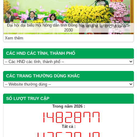
Đại hội đại biểu Hội Nông dân tỉnh Đồng Nai lần thứ I, nhiệm kỳ 2025-
2030
Xem thêm
CÁC HND CÁC TỈNH, THÀNH PHỐ
CÁC TRANG THƯỜNG DÙNG KHÁC
SỐ LƯỢT TRUY CẬP
Trong năm 2026 :
Tất cả :