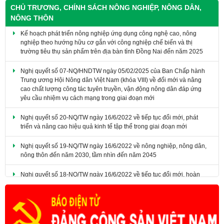
CHỦ TRƯƠNG, CHÍNH SÁCH NÔNG NGHIỆP, NÔNG DÂN,
NÔNG THÔN
Kế hoạch phát triển nông nghiệp ứng dụng công nghệ cao, nông
nghiệp theo hướng hữu cơ gắn với công nghiệp chế biến và thị
trường tiêu thụ sản phẩm trên địa bàn tỉnh Đồng Nai đến năm 2025
​Nghị quyết số 07-NQ/HNDTW ngày 05/02/2025 của Ban Chấp hành
Trung ương Hội Nông dân Việt Nam (khóa VIII) về đổi mới và nâng
cao chất lượng công tác tuyên truyền, vận động nông dân đáp ứng
yêu cầu nhiệm vụ cách mạng trong giai đoạn mới
Nghị quyết số 20-NQ/TW ngày 16/6/2022 về tiếp tục đổi mới, phát
triển và nâng cao hiệu quả kinh tế tập thể trong giai đoạn mới
Nghị quyết số 19-NQ/TW ngày 16/6/2022 về nông nghiệp, nông dân,
nông thôn đến năm 2030, tầm nhìn đến năm 2045
Nghị quyết số 18-NQ/TW ngày 16/6/2022 về tiếp tục đổi mới, hoàn
thiện thể chế, chính sách, nâng cao hiệu lực, hiệu quả quản lý và sử
dụng đất, tạo động lực đưa nước ta trở thành nước phát triển có thu
nhập cao.