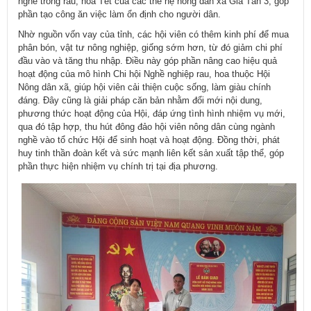
nghề trồng rau, hoa Tết của các thế hệ nông dân xã Gia Tân 3, góp
phần tạo công ăn việc làm ổn định cho người dân.
Nhờ nguồn vốn vay của tỉnh, các hội viên có thêm kinh phí để mua
phân bón, vật tư nông nghiệp, giống sớm hơn, từ đó giảm chi phí
đầu vào và tăng thu nhập. Điều này góp phần nâng cao hiệu quả
hoạt động của mô hình Chi hội Nghề nghiệp rau, hoa thuộc Hội
Nông dân xã, giúp hội viên cải thiện cuộc sống, làm giàu chính
đáng. Đây cũng là giải pháp căn bản nhằm đổi mới nội dung,
phương thức hoạt động của Hội, đáp ứng tình hình nhiệm vụ mới,
qua đó tập hợp, thu hút đông đảo hội viên nông dân cùng ngành
nghề vào tổ chức Hội để sinh hoạt và hoạt động. Đồng thời, phát
huy tinh thần đoàn kết và sức mạnh liên kết sản xuất tập thể, góp
phần thực hiện nhiệm vụ chính trị tại địa phương.