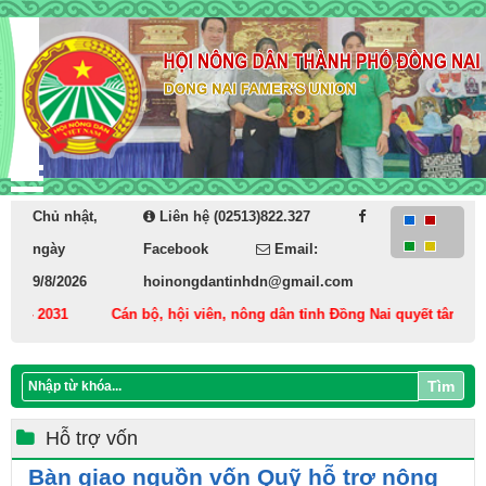
Chủ nhật,
Liên hệ (02513)822.327
ngày
Facebook
Email:
9/8/2026
hoinongdantinhdn@gmail.com
- 2031
Cán bộ, hội viên, nông dân tỉnh Đồng Nai quyết tâm thực hi
Tìm
Hỗ trợ vốn
Bàn giao nguồn vốn Quỹ hỗ trợ nông