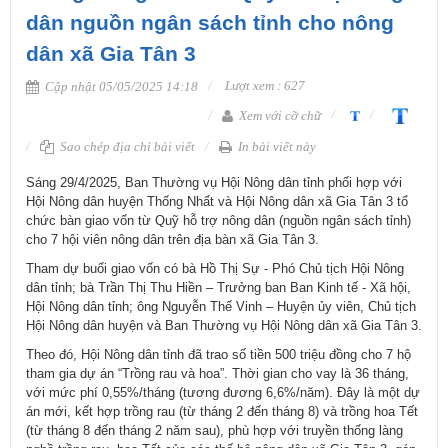
dân nguồn ngân sách tỉnh cho nông
dân xã Gia Tân 3
Lượt xem : 627
Cập nhật 05/05/2025 14:18
Xem với cỡ chữ
Sao chép địa chỉ bài viết
In bài viết này
Sáng 29/4/2025, Ban Thường vụ Hội Nông dân tỉnh phối hợp với
Hội Nông dân huyện Thống Nhất và Hội Nông dân xã Gia Tân 3 tổ
chức bàn giao vốn từ Quỹ hỗ trợ nông dân (nguồn ngân sách tỉnh)
cho 7 hội viên nông dân trên địa bàn xã Gia Tân 3.
Tham dự buổi giao vốn có bà Hồ Thị Sự - Phó Chủ tịch Hội Nông
dân tỉnh; bà Trần Thị Thu Hiền – Trưởng ban Ban Kinh tế - Xã hội,
Hội Nông dân tỉnh; ông Nguyễn Thế Vinh – Huyện ủy viên, Chủ tịch
Hội Nông dân huyện và Ban Thường vụ Hội Nông dân xã Gia Tân 3.
Theo đó, Hội Nông dân tỉnh đã trao số tiền 500 triệu đồng cho 7 hộ
tham gia dự án “Trồng rau và hoa”. Thời gian cho vay là 36 tháng,
với mức phí 0,55%/tháng (tương đương 6,6%/năm). Đây là một dự
án mới, kết hợp trồng rau (từ tháng 2 đến tháng 8) và trồng hoa Tết
(từ tháng 8 đến tháng 2 năm sau), phù hợp với truyền thống làng