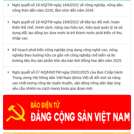
Nghị quyết số 19-NQ/TW ngày 16/6/2022 về nông nghiệp, nông dân,
nông thôn đến năm 2030, tầm nhìn đến năm 2045
Nghị quyết số 18-NQ/TW ngày 16/6/2022 về tiếp tục đổi mới, hoàn
thiện thể chế, chính sách, nâng cao hiệu lực, hiệu quả quản lý và sử
dụng đất, tạo động lực đưa nước ta trở thành nước phát triển có thu
nhập cao.
Kế hoạch phát triển nông nghiệp ứng dụng công nghệ cao, nông
nghiệp theo hướng hữu cơ gắn với công nghiệp chế biến và thị
trường tiêu thụ sản phẩm trên địa bàn tỉnh Đồng Nai đến năm 2025
​Nghị quyết số 07-NQ/HNDTW ngày 05/02/2025 của Ban Chấp hành
Trung ương Hội Nông dân Việt Nam (khóa VIII) về đổi mới và nâng
cao chất lượng công tác tuyên truyền, vận động nông dân đáp ứng
yêu cầu nhiệm vụ cách mạng trong giai đoạn mới
Nghị quyết số 20-NQ/TW ngày 16/6/2022 về tiếp tục đổi mới, phát
triển và nâng cao hiệu quả kinh tế tập thể trong giai đoạn mới