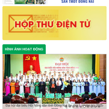
HÌNH ẢNH HOẠT ĐỘNG
Đại hội đại biểu Hội Nông dân tỉnh Đồng Nai lần thứ I, nhiệm kỳ 2025-