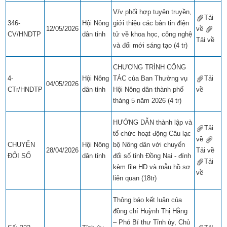
V/v phối hợp tuyên truyền,
Tải
346-
Hội Nông
giới thiệu các bản tin điện
12/05/2026
về
​​
CV/HNDTP
dân tỉnh
tử về khoa học, công nghệ
Tải về
​​
và đổi mới sáng tạo (4 tr)
CHƯƠNG TRÌNH CÔNG
4-
Hội Nông
TÁC của Ban Thường vụ
Tải
04/05/2026
CTr/HNDTP
dân tỉnh
Hội Nông dân thành phố
về
​​
tháng 5 năm 2026 (4 tr)
HƯỚNG DẪN thành lập và
Tải
tổ chức hoạt động Câu lạc
về
​​
CHUYỂN
Hội Nông
bộ Nông dân với chuyển
28/04/2026
Tải về
​​
ĐỔI SỐ
dân tỉnh
đổi số tỉnh Đồng Nai - đính
Tải
kèm file HD và mẫu hồ sơ
về
​​
liên quan (18tr)
Thông báo kết luận của
đồng chí Huỳnh Thị Hằng
– Phó Bí thư Tỉnh ủy, Chủ