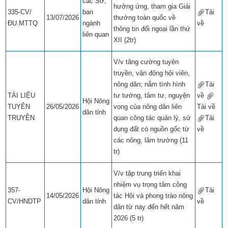
các Sở,
hưởng ứng, tham gia Giải
335-CV/
ban
Tải
13/07/2026
thưởng toàn quốc về
ĐU.MTTQ
ngành
về
​​
thông tin đối ngoại lần thứ
liên quan
XII (2tr)
V/v tăng cường tuyên
truyền, vận động hội viên,
nông dân; nắm tình hình
Tải
TÀI LIỆU
tư tưởng, tâm tư, nguyện
về
​​
Hội Nông
TUYÊN
26/05/2026
vọng của nông dân liên
Tải về
​​
dân tỉnh
TRUYỀN
quan công tác quản lý, sử
Tải
dụng đất có nguồn gốc từ
về
​​
các nông, lâm trường (11
tr)
V/v tập trung triển khai
nhiệm vụ trọng tâm công
357-
Hội Nông
Tải
14/05/2026
tác Hội và phong trào nông
CV/HNDTP
dân tỉnh
về
​​
dân từ nay đến hết năm
2026 (5 tr)