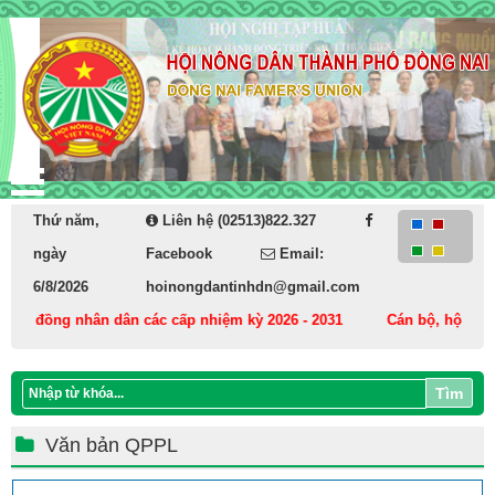
Thứ năm,
Liên hệ (02513)822.327
ngày
Facebook
Email:
6/8/2026
hoinongdantinhdn@gmail.com
Hội đồng nhân dân các cấp nhiệm kỳ 2026 - 2031
Cán bộ, hội viên, 
Tìm
Văn bản QPPL