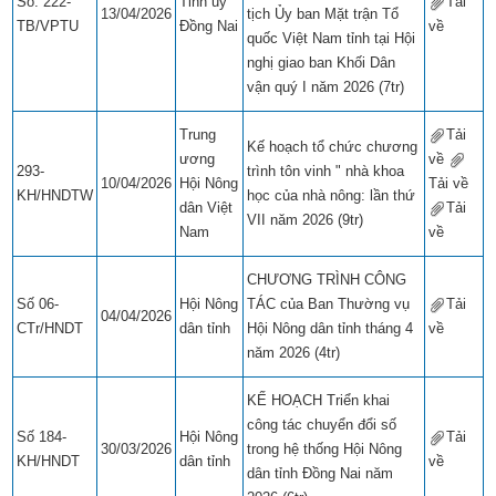
Số: 222-
Tỉnh ủy
Tải
13/04/2026
tịch Ủy ban Mặt trận Tổ
TB/VPTU
Đồng Nai
về
​​
quốc Việt Nam tỉnh tại Hội
nghị giao ban Khối Dân
vận quý I năm 2026 (7tr)
Trung
Tải
Kế hoạch tổ chức chương
ương
về
​​
293-
trình tôn vinh " nhà khoa
10/04/2026
Hội Nông
Tải về
​​
KH/HNDTW
học của nhà nông: lần thứ
dân Việt
Tải
VII năm 2026 (9tr)
Nam
về
​​
CHƯƠNG TRÌNH CÔNG
Số 06-
Hội Nông
TÁC của Ban Thường vụ
Tải
04/04/2026
CTr/HNDT
dân tỉnh
Hội Nông dân tỉnh tháng 4
về
​​
năm 2026 (4tr)
KẾ HOẠCH Triển khai
công tác chuyển đổi số
Số 184-
Hội Nông
Tải
30/03/2026
trong hệ thống Hội Nông
KH/HNDT
dân tỉnh
về
​​
dân tỉnh Đồng Nai năm