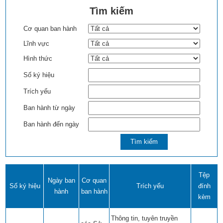
Tìm kiếm
Cơ quan ban hành
Lĩnh vực
Hình thức
Số ký hiệu
Trích yếu
Ban hành từ ngày
Ban hành đến ngày
Tệp
Ngày ban
Cơ quan
Số ký hiệu
Trích yếu
đính
hành
ban hành
kèm
Thông tin, tuyên truyền