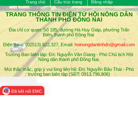
Trang chủ
Cấu trúc trang
Đăng nhập
​TRANG THÔNG TIN ĐIỆN TỬ HỘI NÔNG DÂN
THÀNH PHỐ ĐỒNG NAI
Địa chỉ cơ quan: Số 185, đường Hà Huy Giáp, phường Trấn
Biên, thành phố Đồng Nai
Điện thoại: (02513) 822.327, Email:
hoinongdantinhdn@gmail.com
Trưởng Ban biên tập: Đ/c Nguyễn Văn Giang - Phó Chủ tịch Hội
Nông dân thành phố ​Đồng Nai.
Mọi thắc mắc, góp ý vui lòng liên hệ: Đ/c Nguyễn Bảo Thái - Phó
trưởng ban biên tập (SĐT: 0913.796.806)
Đã kết nối EMC