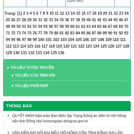
2026 (6tr)
Trang: [1]​​
2
​​
3
​​
4
​​
5
​​
6
​​
7
​​
8
​​
9
​​
10
​​
11
​​
12
​​
13
​​
14
​​
15
​​
16
​​
17
​​
18
​​
19
​​
20
​​
21
​​
22
​​
23
​​
24
25
​​
26
​​
27
​​
28
​​
29
​​
30
​​
31
​​
32
​​
33
​​
34
​​
35
​​
36
​​
37
​​
38
​​
39
​​
40
​​
41
​​
42
​​
43
​​
44
​​
45
​​
46
​​
47
48
​​
49
​​
50
​​
51
​​
52
​​
53
​​
54
​​
55
​​
56
​​
57
​​
58
​​
59
​​
60
​​
61
​​
62
​​
63
​​
64
​​
65
​​
66
​​
67
​​
68
​​
69
​​
70
71
​​
72
​​
73
​​
74
​​
75
​​
76
​​
77
​​
78
​​
79
​​
80
​​
81
​​
82
​​
83
​​
84
​​
85
​​
86
​​
87
​​
88
​​
89
​​
90
​​
91
​​
92
​​
93
94
​​
95
​​
96
​​
97
​​
98
​​
99
​​
100
​​
101
​​
102
​​
103
​​
104
​​
105
​​
106
​​
107
​​
108
​​
109
​​
110
​​
111
112
​​
113
​​
114
​​
115
​​
116
​​
117
​​
118
​​
119
​​
120
​​
121
​​
122
​​
123
​​
124
​​
125
​​
126
​​
127
​​
128
129
​​
130
​​
131
​​
132
​​
133
​​
134
​​
135
​​
136
​​
TÀI LIỆU TUYÊN TRUYỀN
TÀI LIỆU CỦA TỈNH HỘI
TÀI LIỆU PHỐI HỢP
THÔNG BÁO
QUYẾT ĐỊNH kiện toàn Ban Biên tập Trang thông tin điện tử Hội Nông
dân tỉnh Đồng Nai hoinongdan.dongnai.gov.vn
VĂN KIỆN ĐẠI HỘI ĐẠI BIỂU HỘI NÔNG DÂN TỈNH ĐỒNG NAI LẦN