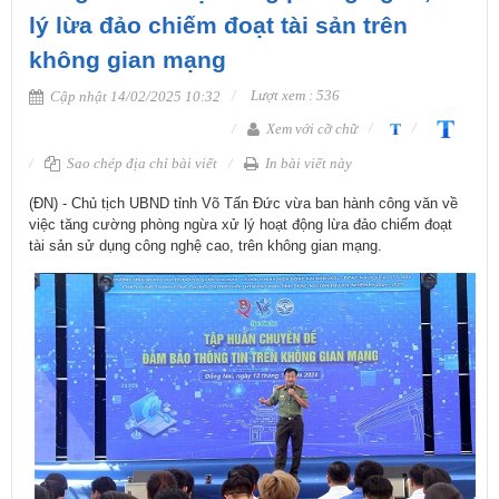
lý lừa đảo chiếm đoạt tài sản trên
không gian mạng
Lượt xem : 536
Cập nhật 14/02/2025 10:32
Xem với cỡ chữ
Sao chép địa chỉ bài viết
In bài viết này
​(ĐN) - Chủ tịch UBND tỉnh Võ Tấn Đức vừa ban hành công văn về
việc tăng cường phòng ngừa xử lý hoạt động lừa đảo chiếm đoạt
tài sản sử dụng công nghệ cao, trên không gian mạng.