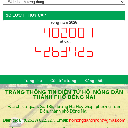
SỐ LƯỢT TRUY CẬP
Trong năm 2026 :
Tất cả :
Trang chủ
Cấu trúc trang
Đăng nhập
​TRANG THÔNG TIN ĐIỆN TỬ HỘI NÔNG DÂN
THÀNH PHỐ ĐỒNG NAI
Địa chỉ cơ quan: Số 185, đường Hà Huy Giáp, phường Trấn
Biên, thành phố Đồng Nai
Điện thoại: (02513) 822.327, Email:
hoinongdantinhdn@gmail.com