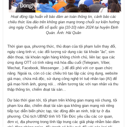
Hoạt động tập huấn về bảo đảm an toàn thông tin, cảnh bảo các
chiêu thức lừa đảo trên không gian mạng trong chuỗi sự kiện hưởng
ứng ngày Chuyển đổi số quốc gia (10-10) năm 2024 tại huyện Định
Quán. Ảnh: Hải Quân
Thời gian qua, phương thức, thủ đoạn của tội phạm luôn thay đổi,
ngày càng tinh vi, các đối tượng sử dụng các tài khoản “ảo”, sim
điện thoại, tài khoản ngân hàng không chính chủ, liên lạc qua các
ứng dụng OTT có tính năng mã hóa đầu cuối (Telegram, Viber,
Wechat, Facebook, Messenger…) để đối phó với cơ quan chức
năng. Ngoài ra, còn có các chiêu trò tạo lập các ứng dụng, website
giả mạo, chứa mã độc, sử dụng công nghệ trí tuệ nhân tạo (AI) để
giả mạo hình ảnh, giọng nói… nhằm tương tác với nạn nhân và thu
thập thông tin, chiếm đoạt tài sản…
Dự báo thời gian tới, tội phạm trên không gian mạng nói chung, tội
phạm lừa đảo, chiếm đoạt tài sản qua không gian mạng nói riêng
tiếp tục diễn biến phức tạp, tác động đến an ninh, trật tự ở địa
phương. Chủ tịch UBND tỉnh Võ Tấn Đức yêu cầu các cơ quan,
đơn vị, địa phương trong tỉnh tập trung các giải pháp nhằm bảo đảm