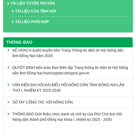
TÀI LIỆU TUYÊN TRUYỀN
TÀI LIỆU CỦA TỈNH HỘI
TÀI LIỆU PHỐI HỢP
THÔNG BÁO
KẾ HOẠCH tuyên truyền trên Trang Thông tin điện tử Hội Nông dân
tỉnh Đồng Nai năm 2026
QUYẾT ĐỊNH kiện toàn Ban Biên tập Trang thông tin điện tử Hội Nông
dân tỉnh Đồng Nai hoinongdan.dongnai.gov.vn
VĂN KIỆN ĐẠI HỘI ĐẠI BIỂU HỘI NÔNG DÂN TỈNH ĐỒNG NAI LẦN
THỨ I, NHIỆM KỲ 2025-2030
SỔ TAY CÔNG TÁC HỘI NÔNG DÂN
THÔNG BÁO Giới thiệu chức danh và chữ ký của Phó Chủ tịch Hội
Nông dân thành phố Đồng Nai khóa I, nhiệm kỳ 2025 - 2030