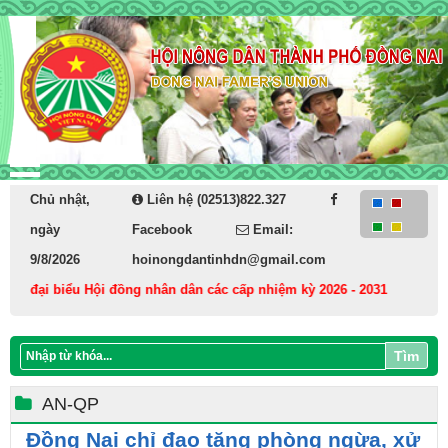
Chủ nhật,
Liên hệ (02513)822.327
ngày
Facebook
Email:
9/8/2026
hoinongdantinhdn@gmail.com
à đại biểu Hội đồng nhân dân các cấp nhiệm kỳ 2026 - 2031
Cán bộ,
Tìm
AN-QP
Đồng Nai chỉ đạo tăng phòng ngừa, xử