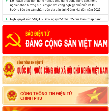
nghiệp theo hướng hữu cơ gắn với công nghiệp chế biến và thị
trường tiêu thụ sản phẩm trên địa bàn tỉnh Đồng Nai đến năm 2025
​Nghị quyết số 07-NQ/HNDTW ngày 05/02/2025 của Ban Chấp hành
Trung ương Hội Nông dân Việt Nam (khóa VIII) về đổi mới và nâng
cao chất lượng công tác tuyên truyền, vận động nông dân đáp ứng
yêu cầu nhiệm vụ cách mạng trong giai đoạn mới