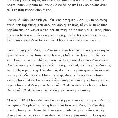
chủ động phòng ngừa, đấu tranh có hiệu quả đối với các loại tội
phạm, hành vi phạm tội, trong đó có tội phạm lừa đảo chiếm đoạt
tài sản trên không gian mạng.
Trong đó, lãnh đạo tỉnh yêu cầu các cơ quan, đơn vị, địa phương
trong tỉnh tập trung lãnh đạo, chỉ đạo quán triệt, tổ chức thực hiện
nghiêm túc, có kết quả các chủ trương, chính sách của Đảng, pháp
luật của Nhà nước về công tác phòng, chống tội phạm nói chung,
tội phạm chiếm đoạt tài sản trên không gian mạng nói riêng…
Tăng cường lãnh đạo, chỉ đạo nâng cao hiệu lực, hiệu quả công tác
quản lý nhà nước trên các lĩnh vực, nhất là các lĩnh vực dễ nảy
sinh hoặc có sơ hở để tội phạm lợi dụng hoạt động lừa đảo chiếm
đoạt tài sản qua mạng như viễn thông, internet, thương mại điện tử,
tài chính, ngân hàng. Các đơn vị, địa phương liên quan cần rà soát
những vấn đề còn khó khăn, bất cập, đề xuất hoàn thiện chính
sách, pháp luật có liên quan nhằm nâng cao hiệu quả phòng ngừa,
ngăn chặn hoạt động lừa đảo chiếm đoạt tài sản nói chung và lừa
đảo chiếm đoạt tài sản trên không gian mạng nói riêng.
Chủ tịch UBND tỉnh Võ Tấn Đức cũng yêu cầu các cơ quan, đơn vị
liên quan, địa phương trong tỉnh quan tâm lãnh đạo, chỉ đạo đẩy
mạnh phong trào Toàn dân bảo vệ an ninh Tổ quốc, gắn với xây
dựng thế trận an ninh nhân dân trên không gian mạng… Công an