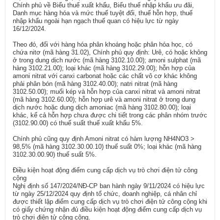
Chính phủ về Biểu thuế xuất khẩu, Biểu thuế nhập khẩu ưu đãi,
Danh mục hàng hóa và mức thuế tuyệt đối, thuế hỗn hợp, thuế
nhập khẩu ngoài hạn ngạch thuế quan có hiệu lực từ ngày
16/12/2024.
Theo đó, đối với hàng hóa phân khoáng hoặc phân hóa học, có
chứa nitơ (mã hàng 31.02), Chính phủ quy định: Urê, có hoặc không
ở trong dung dịch nước (mã hàng 3102.10.00); amoni sulphat (mã
hàng 3102.21.00); loại khác (mã hàng 3102.29.00); hỗn hợp của
amoni nitrat với canxi carbonat hoặc các chất vô cơ khác không
phải phân bón (mã hàng 3102.40.00); natri nitrat (mã hàng
3102.50.00); muối kép và hỗn hợp của canxi nitrat và amoni nitrat
(mã hàng 3102.60.00); hỗn hợp urê và amoni nitrat ở trong dung
dịch nước hoặc dung dịch amoniac (mã hàng 3102.80.00); loại
khác, kể cả hỗn hợp chưa được chi tiết trong các phân nhóm trước
(3102.90.00) có thuế suất thuế xuất khẩu 5%.
Chính phủ cũng quy định Amoni nitrat có hàm lượng NH4NO3 >
98,5% (mã hàng 3102.30.00.10) thuế suất 0%; loại khác (mã hàng
3102.30.00.90) thuế suất 5%.
Điều kiện hoạt động điểm cung cấp dịch vụ trò chơi điện tử công
cộng
Nghị định số 147/2024/NĐ-CP ban hành ngày 9/11/2024 có hiệu lực
từ ngày 25/12/2024 quy định tổ chức, doanh nghiệp, cá nhân chỉ
được thiết lập điểm cung cấp dịch vụ trò chơi điện tử công cộng khi
có giấy chứng nhận đủ điều kiện hoạt động điểm cung cấp dịch vụ
trò chơi điện tử công cộng.