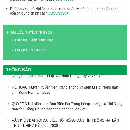
Phát huy vai trò Hội Nông dân trong quản lý, sử dụng hiệu quả nguồn
vốn tín dụng chính sách
(23/03/2026)
TÀI LIỆU TUYÊN TRUYỀN
TÀI LIỆU CỦA TỈNH HỘI
TÀI LIỆU PHỐI HỢP
THÔNG BÁO
KẾ HOẠCH tuyên truyền trên Trang Thông tin điện tử Hội Nông dân
tỉnh Đồng Nai năm 2026
QUYẾT ĐỊNH kiện toàn Ban Biên tập Trang thông tin điện tử Hội Nông
dân tỉnh Đồng Nai hoinongdan.dongnai.gov.vn
VĂN KIỆN ĐẠI HỘI ĐẠI BIỂU HỘI NÔNG DÂN TỈNH ĐỒNG NAI LẦN
THỨ I, NHIỆM KỲ 2025-2030
SỔ TAY CÔNG TÁC HỘI NÔNG DÂN