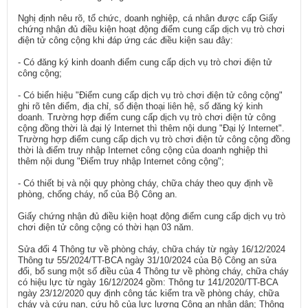
Nghị định nêu rõ, tổ chức, doanh nghiệp, cá nhân được cấp Giấy
chứng nhận đủ điều kiện hoạt động điểm cung cấp dịch vụ trò chơi
điện tử công cộng khi đáp ứng các điều kiện sau đây:
- Có đăng ký kinh doanh điểm cung cấp dịch vụ trò chơi điện tử
công cộng;
- Có biển hiệu "Điểm cung cấp dịch vụ trò chơi điện tử công cộng"
ghi rõ tên điểm, địa chỉ, số điện thoại liên hệ, số đăng ký kinh
doanh. Trường hợp điểm cung cấp dịch vụ trò chơi điện tử công
cộng đồng thời là đại lý Internet thì thêm nội dung "Đại lý Internet".
Trường hợp điểm cung cấp dịch vụ trò chơi điện tử công cộng đồng
thời là điểm truy nhập Internet công cộng của doanh nghiệp thì
thêm nội dung "Điểm truy nhập Internet công cộng";
- Có thiết bị và nội quy phòng cháy, chữa cháy theo quy định về
phòng, chống cháy, nổ của Bộ Công an.
Giấy chứng nhận đủ điều kiện hoạt động điểm cung cấp dịch vụ trò
chơi điện tử công cộng có thời hạn 03 năm.
Sửa đổi 4 Thông tư về phòng cháy, chữa cháy từ ngày 16/12/2024
Thông tư 55/2024/TT-BCA ngày 31/10/2024 của Bộ Công an sửa
đổi, bổ sung một số điều của 4 Thông tư về phòng cháy, chữa cháy
có hiệu lực từ ngày 16/12/2024 gồm: Thông tư 141/2020/TT-BCA
ngày 23/12/2020 quy định công tác kiểm tra về phòng cháy, chữa
cháy và cứu nạn, cứu hộ của lực lượng Công an nhân dân; Thông