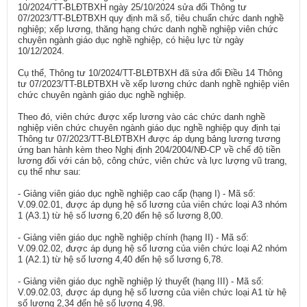
10/2024/TT-BLĐTBXH ngày 25/10/2024 sửa đổi Thông tư
07/2023/TT-BLĐTBXH quy định mã số, tiêu chuẩn chức danh nghề
nghiệp; xếp lương, thăng hạng chức danh nghề nghiệp viên chức
chuyên ngành giáo dục nghề nghiệp, có hiệu lực từ ngày
10/12/2024.
Cụ thể, Thông tư 10/2024/TT-BLĐTBXH đã sửa đổi Điều 14 Thông
tư 07/2023/TT-BLĐTBXH về xếp lương chức danh nghề nghiệp viên
chức chuyên ngành giáo dục nghề nghiệp.
Theo đó, viên chức được xếp lương vào các chức danh nghề
nghiệp viên chức chuyên ngành giáo dục nghề nghiệp quy định tại
Thông tư 07/2023/TT-BLĐTBXH được áp dụng bảng lương tương
ứng ban hành kèm theo Nghị định 204/2004/NĐ-CP về chế độ tiền
lương đối với cán bộ, công chức, viên chức và lực lượng vũ trang,
cụ thể như sau:
- Giảng viên giáo dục nghề nghiệp cao cấp (hạng I) - Mã số:
V.09.02.01, được áp dụng hệ số lương của viên chức loại A3 nhóm
1 (A3.1) từ hệ số lương 6,20 đến hệ số lương 8,00.
- Giảng viên giáo dục nghề nghiệp chính (hạng II) - Mã số:
V.09.02.02, được áp dụng hệ số lương của viên chức loại A2 nhóm
1 (A2.1) từ hệ số lương 4,40 đến hệ số lương 6,78.
- Giảng viên giáo dục nghề nghiệp lý thuyết (hạng III) - Mã số:
V.09.02.03, được áp dụng hệ số lương của viên chức loại A1 từ hệ
số lương 2,34 đến hệ số lương 4,98.