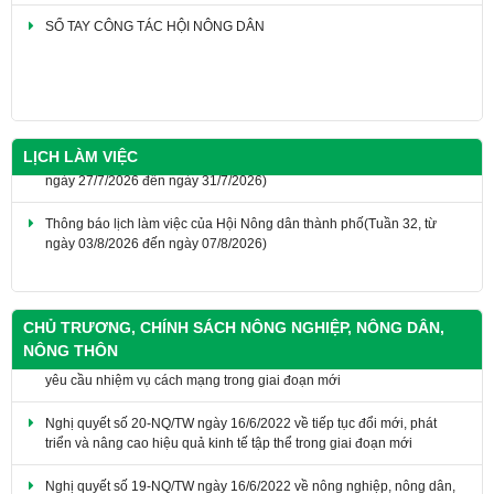
THÔNG BÁO Giới thiệu chức danh và chữ ký của Phó Chủ tịch Hội
Nông dân thành phố Đồng Nai khóa I, nhiệm kỳ 2025 - 2030
LỊCH LÀM VIỆC
Thông báo lịch làm việc của Hội Nông dân thành phố(Tuần 32, từ
ngày 03/8/2026 đến ngày 07/8/2026)
THÔNG BÁO Lịch làm việc của Hội Nông dân thành phố (Tuần 31, từ
ngày 27/7/2026 đến ngày 31/7/2026)
CHỦ TRƯƠNG, CHÍNH SÁCH NÔNG NGHIỆP, NÔNG DÂN,
NÔNG THÔN
Nghị quyết số 20-NQ/TW ngày 16/6/2022 về tiếp tục đổi mới, phát
triển và nâng cao hiệu quả kinh tế tập thể trong giai đoạn mới
Nghị quyết số 19-NQ/TW ngày 16/6/2022 về nông nghiệp, nông dân,
nông thôn đến năm 2030, tầm nhìn đến năm 2045