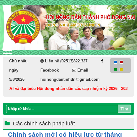
Chủ nhật,
Liên hệ (02513)822.327
ngày
Facebook
Email:
9/8/2026
hoinongdantinhdn@gmail.com
VI và đại biểu Hội đồng nhân dân các cấp nhiệm kỳ 2026 - 2031
Cán
Tìm
Các chính sách pháp luật
Chính sách mới có hiệu lực từ tháng