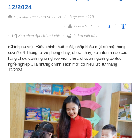
12/2024
Lượt xem : 229
Cập nhật 08/12/2024 22:50
Xem với cỡ chữ
Sao chép địa chỉ bài viết
In bài viết này
​(Chinhphu.vn) - Điều chỉnh thuế xuất, nhập khẩu một số mặt hàng;
sửa đổi 4 Thông tư về phòng cháy, chữa cháy; sửa đổi mã số các
hạng chức danh nghề nghiệp viên chức chuyên ngành giáo dục
nghề nghiệp... là những chính sách mới có hiệu lực từ tháng
12/2024.​