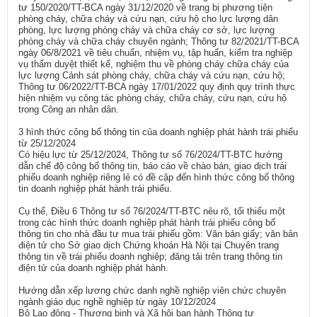
tư 150/2020/TT-BCA ngày 31/12/2020 về trang bị phương tiện
phòng cháy, chữa cháy và cứu nạn, cứu hộ cho lực lượng dân
phòng, lực lượng phòng cháy và chữa cháy cơ sở, lực lượng
phòng cháy và chữa cháy chuyên ngành; Thông tư 82/2021/TT-BCA
ngày 06/8/2021 về tiêu chuẩn, nhiệm vụ, tập huấn, kiểm tra nghiệp
vụ thẩm duyệt thiết kế, nghiệm thu về phòng cháy chữa cháy của
lực lượng Cảnh sát phòng cháy, chữa cháy và cứu nạn, cứu hộ;
Thông tư 06/2022/TT-BCA ngày 17/01/2022 quy định quy trình thực
hiện nhiệm vụ công tác phòng cháy, chữa cháy, cứu nạn, cứu hộ
trong Công an nhân dân.
3 hình thức công bố thông tin của doanh nghiệp phát hành trái phiếu
từ 25/12/2024
Có hiệu lực từ 25/12/2024, Thông tư số 76/2024/TT-BTC hướng
dẫn chế độ công bố thông tin, báo cáo về chào bán, giao dịch trái
phiếu doanh nghiệp riêng lẻ có đề cập đến hình thức công bố thông
tin doanh nghiệp phát hành trái phiếu.
Cụ thể, Điều 6 Thông tư số 76/2024/TT-BTC nêu rõ, tối thiểu một
trong các hình thức doanh nghiệp phát hành trái phiếu công bố
thông tin cho nhà đầu tư mua trái phiếu gồm: Văn bản giấy; văn bản
điện tử cho Sở giao dịch Chứng khoán Hà Nội tại Chuyên trang
thông tin về trái phiếu doanh nghiệp; đăng tải trên trang thông tin
điện tử của doanh nghiệp phát hành.
Hướng dẫn xếp lương chức danh nghề nghiệp viên chức chuyên
ngành giáo dục nghề nghiệp từ ngày 10/12/2024
Bộ Lao động - Thương binh và Xã hội ban hành Thông tư