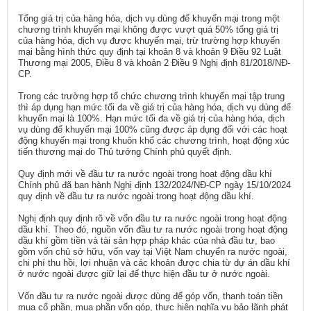
Tổng giá trị của hàng hóa, dịch vụ dùng để khuyến mại trong một
chương trình khuyến mại không được vượt quá 50% tổng giá trị
của hàng hóa, dịch vụ được khuyến mại, trừ trường hợp khuyến
mại bằng hình thức quy định tại khoản 8 và khoản 9 Điều 92 Luật
Thương mại 2005, Điều 8 và khoản 2 Điều 9 Nghị định 81/2018/NĐ-
CP.
Trong các trường hợp tổ chức chương trình khuyến mại tập trung
thì áp dụng hạn mức tối đa về giá trị của hàng hóa, dịch vụ dùng để
khuyến mại là 100%. Hạn mức tối đa về giá trị của hàng hóa, dịch
vụ dùng để khuyến mại 100% cũng được áp dụng đối với các hoạt
động khuyến mại trong khuôn khổ các chương trình, hoạt động xúc
tiến thương mại do Thủ tướng Chính phủ quyết định.
Quy định mới về đầu tư ra nước ngoài trong hoạt động dầu khí
Chính phủ đã ban hành Nghị định 132/2024/NĐ-CP ngày 15/10/2024
quy định về đầu tư ra nước ngoài trong hoạt động dầu khí.
Nghị định quy định rõ về vốn đầu tư ra nước ngoài trong hoạt động
dầu khí. Theo đó, nguồn vốn đầu tư ra nước ngoài trong hoạt động
dầu khí gồm tiền và tài sản hợp pháp khác của nhà đầu tư, bao
gồm vốn chủ sở hữu, vốn vay tại Việt Nam chuyển ra nước ngoài,
chi phí thu hồi, lợi nhuận và các khoản được chia từ dự án dầu khí
ở nước ngoài được giữ lại để thực hiện đầu tư ở nước ngoài.
Vốn đầu tư ra nước ngoài được dùng để góp vốn, thanh toán tiền
mua cổ phần, mua phần vốn góp, thực hiện nghĩa vụ bảo lãnh phát