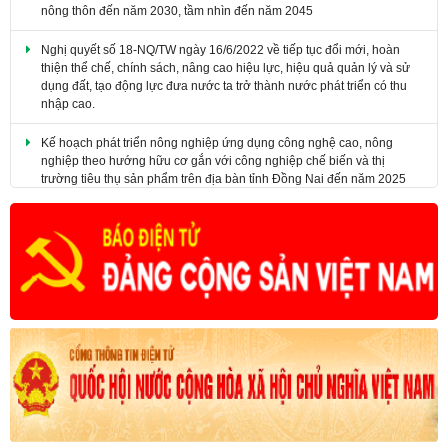
Nghị quyết số 18-NQ/TW ngày 16/6/2022 về tiếp tục đổi mới, hoàn
thiện thể chế, chính sách, nâng cao hiệu lực, hiệu quả quản lý và sử
dụng đất, tạo động lực đưa nước ta trở thành nước phát triển có thu
nhập cao.
Kế hoạch phát triển nông nghiệp ứng dụng công nghệ cao, nông
nghiệp theo hướng hữu cơ gắn với công nghiệp chế biến và thị
trường tiêu thụ sản phẩm trên địa bàn tỉnh Đồng Nai đến năm 2025
​Nghị quyết số 07-NQ/HNDTW ngày 05/02/2025 của Ban Chấp hành
Trung ương Hội Nông dân Việt Nam (khóa VIII) về đổi mới và nâng
cao chất lượng công tác tuyên truyền, vận động nông dân đáp ứng
yêu cầu nhiệm vụ cách mạng trong giai đoạn mới