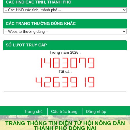
CÁC HND CÁC TỈNH, THÀNH PHỐ
CÁC TRANG THƯỜNG DÙNG KHÁC
SỐ LƯỢT TRUY CẬP
Trong năm 2026 :
Tất cả :
Trang chủ
Cấu trúc trang
Đăng nhập
​TRANG THÔNG TIN ĐIỆN TỬ HỘI NÔNG DÂN
THÀNH PHỐ ĐỒNG NAI