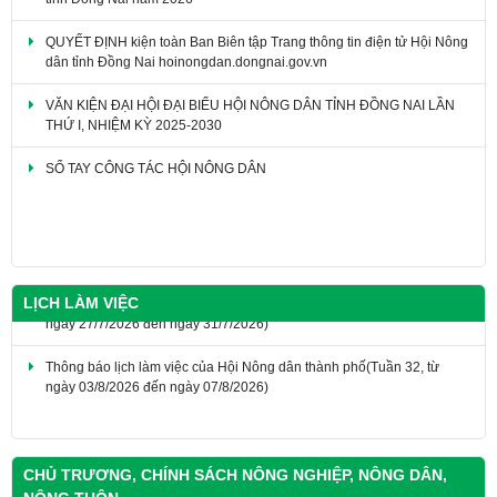
QUYẾT ĐỊNH kiện toàn Ban Biên tập Trang thông tin điện tử Hội Nông
dân tỉnh Đồng Nai hoinongdan.dongnai.gov.vn
VĂN KIỆN ĐẠI HỘI ĐẠI BIỂU HỘI NÔNG DÂN TỈNH ĐỒNG NAI LẦN
THỨ I, NHIỆM KỲ 2025-2030
SỔ TAY CÔNG TÁC HỘI NÔNG DÂN
THÔNG BÁO Giới thiệu chức danh và chữ ký của Phó Chủ tịch Hội
Nông dân thành phố Đồng Nai khóa I, nhiệm kỳ 2025 - 2030
LỊCH LÀM VIỆC
Thông báo lịch làm việc của Hội Nông dân thành phố(Tuần 32, từ
ngày 03/8/2026 đến ngày 07/8/2026)
THÔNG BÁO Lịch làm việc của Hội Nông dân thành phố (Tuần 31, từ
ngày 27/7/2026 đến ngày 31/7/2026)
CHỦ TRƯƠNG, CHÍNH SÁCH NÔNG NGHIỆP, NÔNG DÂN,