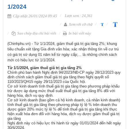
1/2024
Lượt xem : 24,361
Cập nhật 26/01/2024 09:45
Xem với cỡ chữ
Sao chép địa chỉ bài viết
In bài viết này
​(Chinhphu.vn) - Từ 1/1/2024, giảm thuế giá trị gia tăng 2%; khung
tiêu chuẩn xét tặng Gia đình văn hóa; xác nhận thông tin về cư trú
có giá trị sử dụng 01 năm kể từ ngày cấp;... là những chính sách
mới có hiệu lực từ 1/1/2024​.
Từ 1/1/2024, giảm thuế giá trị gia tăng 2%
Chính phủ ban hành Nghị định 94/2023/NĐ-CP ngày 28/12/2023 quy
định chính sách giảm thuế giá trị gia tăng theo Nghị quyết số
110/2023/QH15 ngày 29/11/2023 của Quốc hội.
Cơ sở kinh doanh tính thuế giá trị gia tăng theo phương pháp khấu
trừ được áp dụng mức thuế suất thuế giá trị gia tăng 8% đối với
hàng hóa, dịch vụ quy định.
Cơ sở kinh doanh (bao gồm cả hộ kinh doanh, cá nhân kinh doanh)
tính thuế giá trị gia tăng theo phương pháp tỷ lệ % trên doanh thu
được giảm 20% mức tỷ lệ % để tính thuế giá trị gia tăng khi thực
hiện xuất hóa đơn đối với hàng hóa, dịch vụ được giảm thuế giá trị
gia tăng
Nghị định này có hiệu lực thi hành từ ngày 01/01/2024 đến hết ngày
30/6/2024.