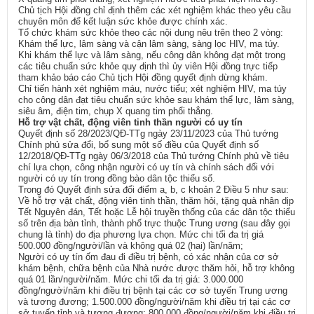
Chủ tịch Hội đồng chỉ định thêm các xét nghiệm khác theo yêu cầu
chuyên môn để kết luận sức khỏe được chính xác.
Tổ chức khám sức khỏe theo các nội dung nêu trên theo 2 vòng:
Khám thể lực, lâm sàng và cận lâm sàng, sàng lọc HIV, ma túy.
Khi khám thể lực và lâm sàng, nếu công dân không đạt một trong
các tiêu chuẩn sức khỏe quy định thì ủy viên Hội đồng trực tiếp
tham khảo báo cáo Chủ tịch Hội đồng quyết định dừng khám.
Chỉ tiến hành xét nghiệm máu, nước tiểu; xét nghiệm HIV, ma túy
cho công dân đạt tiêu chuẩn sức khỏe sau khám thể lực, lâm sàng,
siêu âm, điện tim, chụp X quang tim phổi thẳng.
Hỗ trợ vật chất, động viên tinh thần người có uy tín
Quyết định số 28/2023/QĐ-TTg ngày 23/11/2023 của Thủ tướng
Chính phủ sửa đổi, bổ sung một số điều của Quyết định số
12/2018/QĐ-TTg ngày 06/3/2018 của Thủ tướng Chính phủ về tiêu
chí lựa chọn, công nhận người có uy tín và chính sách đối với
người có uy tín trong đồng bào dân tộc thiểu số.
Trong đó Quyết định sửa đổi điểm a, b, c khoản 2 Điều 5 như sau:
Về hỗ trợ vật chất, động viên tinh thần, thăm hỏi, tặng quà nhân dịp
Tết Nguyên đán, Tết hoặc Lễ hội truyền thống của các dân tộc thiểu
số trên địa bàn tỉnh, thành phố trực thuộc Trung ương (sau đây gọi
chung là tỉnh) do địa phương lựa chọn. Mức chi tối đa trị giá
500.000 đồng/người/lần và không quá 02 (hai) lần/năm;
Người có uy tín ốm đau đi điều trị bệnh, có xác nhận của cơ sở
khám bệnh, chữa bệnh của Nhà nước được thăm hỏi, hỗ trợ không
quá 01 lần/người/năm. Mức chi tối đa trị giá: 3.000.000
đồng/người/năm khi điều trị bệnh tại các cơ sở tuyến Trung ương
và tương đương; 1.500.000 đồng/người/năm khi điều trị tại các cơ
sở tuyến tỉnh và tương đương; 800.000 đồng/người/năm khi điều trị