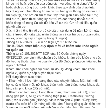
ký cư trú hoặc yêu cầu qua cổng dịch vụ công, ứng dụng VNeID
hoặc dịch vụ công trực tuyến khác theo quy định của pháp luật.
Nội dung xác nhận thông tin về cư trú bao gồm thông tin về nơi cư
trú hiện tại, các nơi cư trú trước đây, thời gian sinh sống tại từng
nơi cư trú, hình thức đăng ký cư trú và các thông tin về cư trú
khác đang có trong Cơ sở dữ liệu về cư trú, Cơ sở dữ liệu quốc
gia về dân cư.
Xác nhận thông tin về cư trú có giá trị sử dụng 01 năm kể từ ngày
cấp. (Trước đó, giấy xác nhận thông tin về cư trú do cơ quan công
an xã, phường cấp có giá trị trong 30 ngày).
Thông tư 66/2023/TT-BCA có hiệu lực từ 1/1/2024.
Từ 1/1/2024, thực hiện quy định mới về khám sức khỏe nghĩa
vụ quân sự
Thông tư số 105/2023/TT-BQP của Bộ Quốc phòng ngày
06/12/2023, quy định tiêu chuẩn sức khỏe, khám sức khỏe cho các
đối tượng thuộc phạm vi quản lý của Bộ Quốc phòng có hiệu lực từ
ngày 1/1/2024.
Khám sức khỏe nghĩa vụ quân sự do Hội đồng khám sức khỏe
nghĩa vụ quân sự cấp huyện thực hiện.
Nội dung khám sức khỏe:
+ Khám về thị lực; lâm sàng theo các chuyên khoa: Mắt, tai, mũi
họng, răng hàm mặt, nội khoa, thần kinh, tâm thần, ngoại khoa, da
liễu, sản phụ khoa (đối với nữ).
+ Khám cận lâm sàng: Công thức máu; nhóm máu (ABO); chức
năng gan (AST, ALT); chức năng thận (Ure, Creatinine); đường
máu; virus viêm gan (HBsAg); virus viêm gan C (Anti-HCV); HIV;
nước tiểu toàn bộ (10 thông số; siêu âm ổ bụng tổng quát; điện tim;
X-quang tim phổi thẳng; xét nghiệm nước tiểu phát hiện ma túy.