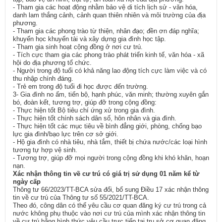
- Tham gia các hoạt động nhằm bảo vệ di tích lịch sử - văn hóa,
danh lam thắng cảnh, cảnh quan thiên nhiên và môi trường của địa
phương.
- Tham gia các phong trào từ thiện, nhân đạo; đền ơn đáp nghĩa;
khuyến học khuyến tài và xây dựng gia đình học tập.
- Tham gia sinh hoạt cộng đồng ở nơi cư trú.
- Tích cực tham gia các phong trào phát triển kinh tế, văn hóa - xã
hội do địa phương tổ chức.
- Người trong độ tuổi có khả năng lao động tích cực làm việc và có
thu nhập chính đáng.
- Trẻ em trong độ tuổi đi học được đến trường.
3- Gia đình no ấm, tiến bộ, hạnh phúc, văn minh; thường xuyên gắn
bó, đoàn kết, tương trợ, giúp đỡ trong cộng đồng:
- Thực hiện tốt Bộ tiêu chí ứng xử trong gia đình.
- Thực hiện tốt chính sách dân số, hôn nhân và gia đình.
- Thực hiện tốt các mục tiêu về bình đẳng giới, phòng, chống bạo
lực gia đình/bạo lực trên cơ sở giới.
- Hộ gia đình có nhà tiêu, nhà tắm, thiết bị chứa nước/các loại hình
tương tự hợp vệ sinh.
- Tương trợ, giúp đỡ mọi người trong cộng đồng khi khó khăn, hoạn
nạn.
Xác nhận thông tin về cư trú có giá trị sử dụng 01 năm kể từ
ngày cấp
Thông tư 66/2023/TT-BCA sửa đổi, bổ sung Điều 17 xác nhận thông
tin về cư trú của Thông tư số 55/2021/TT-BCA.
Theo đó, công dân có thể yêu cầu cơ quan đăng ký cư trú trong cả
nước không phụ thuộc vào nơi cư trú của mình xác nhận thông tin
về cư trú bằng hình thức yêu cầu trực tiếp tại trụ sở cơ quan đăng