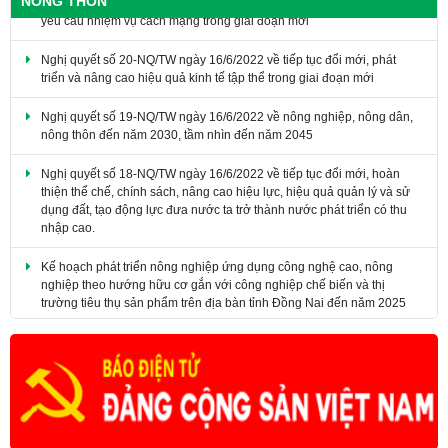
NÔNG THÔN
Nghị quyết số 20-NQ/TW ngày 16/6/2022 về tiếp tục đổi mới, phát
triển và nâng cao hiệu quả kinh tế tập thể trong giai đoạn mới
Nghị quyết số 19-NQ/TW ngày 16/6/2022 về nông nghiệp, nông dân,
nông thôn đến năm 2030, tầm nhìn đến năm 2045
Nghị quyết số 18-NQ/TW ngày 16/6/2022 về tiếp tục đổi mới, hoàn
thiện thể chế, chính sách, nâng cao hiệu lực, hiệu quả quản lý và sử
dụng đất, tạo động lực đưa nước ta trở thành nước phát triển có thu
nhập cao.
Kế hoạch phát triển nông nghiệp ứng dụng công nghệ cao, nông
nghiệp theo hướng hữu cơ gắn với công nghiệp chế biến và thị
trường tiêu thụ sản phẩm trên địa bàn tỉnh Đồng Nai đến năm 2025
​Nghị quyết số 07-NQ/HNDTW ngày 05/02/2025 của Ban Chấp hành
Trung ương Hội Nông dân Việt Nam (khóa VIII) về đổi mới và nâng
cao chất lượng công tác tuyên truyền, vận động nông dân đáp ứng
yêu cầu nhiệm vụ cách mạng trong giai đoạn mới