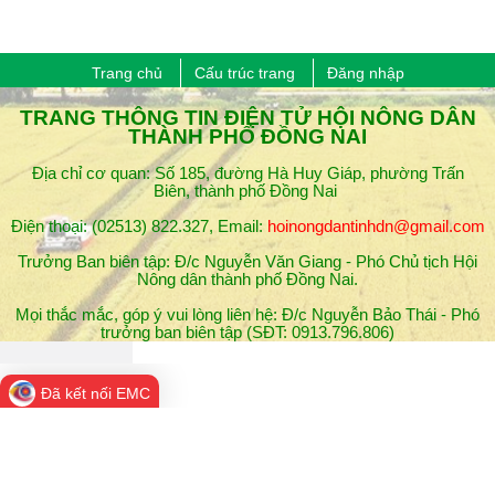
Trang chủ
Cấu trúc trang
Đăng nhập
​TRANG THÔNG TIN ĐIỆN TỬ HỘI NÔNG DÂN
THÀNH PHỐ ĐỒNG NAI
Địa chỉ cơ quan: Số 185, đường Hà Huy Giáp, phường Trấn
Biên, thành phố Đồng Nai
Điện thoại: (02513) 822.327, Email:
hoinongdantinhdn@gmail.com
Trưởng Ban biên tập: Đ/c Nguyễn Văn Giang - Phó Chủ tịch Hội
Nông dân thành phố ​Đồng Nai.
Mọi thắc mắc, góp ý vui lòng liên hệ: Đ/c Nguyễn Bảo Thái - Phó
trưởng ban biên tập (SĐT: 0913.796.806)
Đã kết nối EMC