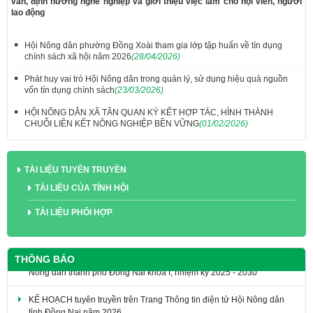
vấn, định hướng nghề nghiệp và giới thiệu việc làm cho hội viên, người
lao động
Hội Nông dân phường Đồng Xoài tham gia lớp tập huấn về tín dụng
chính sách xã hội năm 2026
(28/04/2026)
Phát huy vai trò Hội Nông dân trong quản lý, sử dụng hiệu quả nguồn
vốn tín dụng chính sách
(23/03/2026)
HỘI NÔNG DÂN XÃ TÂN QUAN KÝ KẾT HỢP TÁC, HÌNH THÀNH
CHUỖI LIÊN KẾT NÔNG NGHIỆP BỀN VỮNG
(01/02/2026)
TÀI LIỆU TUYÊN TRUYỀN
TÀI LIỆU CỦA TỈNH HỘI
TÀI LIỆU PHỐI HỢP
THÔNG BÁO
KẾ HOẠCH tuyên truyền trên Trang Thông tin điện tử Hội Nông dân
tỉnh Đồng Nai năm 2026