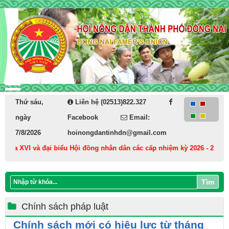
Thứ sáu,
Liên hệ (02513)822.327
ngày
Facebook
Email:
7/8/2026
hoinongdantinhdn@gmail.com
óa XVI và đại biểu Hội đồng nhân dân các cấp nhiệm kỳ 2026 - 2031
Tìm
Chính sách pháp luật
Chính sách mới có hiệu lực từ tháng