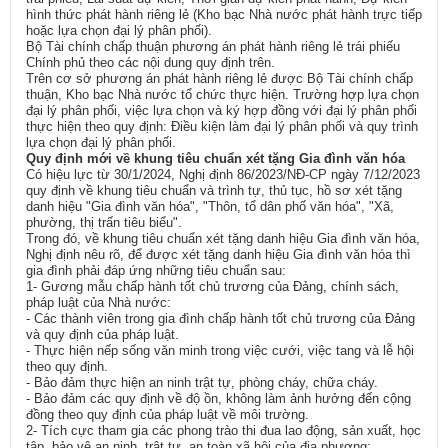
hình thức phát hành riêng lẻ (Kho bạc Nhà nước phát hành trực tiếp
hoặc lựa chọn đại lý phân phối).
Bộ Tài chính chấp thuận phương án phát hành riêng lẻ trái phiếu
Chính phủ theo các nội dung quy định trên.
Trên cơ sở phương án phát hành riêng lẻ được Bộ Tài chính chấp
thuận, Kho bạc Nhà nước tổ chức thực hiện. Trường hợp lựa chọn
đại lý phân phối, việc lựa chọn và ký hợp đồng với đại lý phân phối
thực hiện theo quy định: Điều kiện làm đại lý phân phối và quy trình
lựa chọn đại lý phân phối.
Quy định mới về khung tiêu chuẩn xét tặng Gia đình văn hóa
Có hiệu lực từ 30/1/2024, Nghị định 86/2023/NĐ-CP ngày 7/12/2023
quy định về khung tiêu chuẩn và trình tự, thủ tục, hồ sơ xét tặng
danh hiệu "Gia đình văn hóa", "Thôn, tổ dân phố văn hóa", "Xã,
phường, thị trấn tiêu biểu".
Trong đó, về khung tiêu chuẩn xét tặng danh hiệu Gia đình văn hóa,
Nghị định nêu rõ, để được xét tặng danh hiệu Gia đình văn hóa thì
gia đình phải đáp ứng những tiêu chuẩn sau:
1- Gương mẫu chấp hành tốt chủ trương của Đảng, chính sách,
pháp luật của Nhà nước:
- Các thành viên trong gia đình chấp hành tốt chủ trương của Đảng
và quy định của pháp luật.
- Thực hiện nếp sống văn minh trong việc cưới, việc tang và lễ hội
theo quy định.
- Bảo đảm thực hiện an ninh trật tự, phòng cháy, chữa cháy.
- Bảo đảm các quy định về độ ồn, không làm ảnh hưởng đến cộng
đồng theo quy định của pháp luật về môi trường.
2- Tích cực tham gia các phong trào thi đua lao động, sản xuất, học
tập, bảo vệ an ninh, trật tự, an toàn xã hội của địa phương: