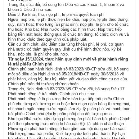
Trong đó, sửa đổi, bổ sung tên Điều và các khoản 1, khoản 2 và
khoản 3 Điều 3 như sau:
Điều 3. Kê khai, thu, nộp phí, lệ phí và quyết toán phí
Người nộp phí, lệ phí thực hiện kê khai, nộp phí, lệ phí theo tháng,
quý, năm hoặc theo từng lần phát sinh; nộp phí, lệ phí cho tổ chức
thu hoặc Kho bạc Nhà nước bằng các hình thức: Nộp trực tiếp
bằng tiền mặt hoặc thông qua tổ chức tín dụng, tổ chức dịch vụ và
hình thức khác theo quy định của pháp luật.
Căn cứ tính chất, đặc điểm của từng khoản phí, lệ phí, cơ quan
nhà nước có thẩm quyền quy định cụ thể hình thức nộp, kỳ kê
khai, nộp phí, lệ phí cho phù hợp.
Từ ngày 15/1/2024, thực hiện quy định mới về phát hành riêng
lẻ trái phiếu Chính phủ
Chính phủ ban hành Nghị định số 83/2023/NĐ-CP sửa đổi, bổ sung
một số điều của Nghị định số 95/2018/NĐ-CP ngày 30/6/2018 về
phát hành, đăng ký, lưu ký, niêm yết và giao dịch công cụ nợ của
Chính phủ trên thị trường chứng khoán.
Trong đó, Nghị định số 83/2023/NĐ-CP sửa đổi, bổ sung Điều 17
Phát hành riêng lẻ trái phiếu Chính phủ như sau:
Phát hành riêng lẻ là phương thức bán trực tiếp trái phiếu Chính
phủ cho từng đối tượng mua hoặc lựa chọn ngân hàng thương mại,
chi nhánh ngân hàng nước ngoài làm đại lý phân phối và thanh toán
trái phiếu Chính phủ (đại lý phân phối) cho đối tượng mua.
Kho bạc Nhà nước xây dựng phương án phát hành trái phiếu Chính
phủ theo phương thức riêng lẻ báo cáo Bộ Tài chính chấp thuận.
Phương án phát hành riêng lẻ bao gồm các nội dung cơ bản sau:
Đối tượng mua trái phiếu; Khối lượng dự kiến phát hành; Kỳ hạn
trái phiếu; Lãi suất dự kiến; Thời gian dự kiến phát hành; Dự kiến