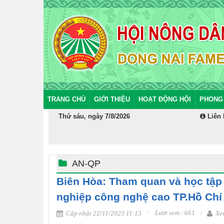
TRANG CHỦ
GIỚI THIỆU
HOẠT ĐỘNG HỘI
PHONG
Thứ sáu, ngày 7/8/2026
Liên 
AN-QP
Biên Hòa: Tham quan và học tập
nghiệp công nghệ cao TP.Hồ Chí
Lượt xem : 661
Cập nhật 22/11/2023 11:13
Xem