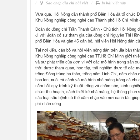
Sao chép địa chỉ bài viết
In bài viết này
​Vừa qua, Hội Nông dân thành phố Biên Hòa đã tổ chức Đ
Khu Nông nghiệp công nghệ cao Thành phố Hồ Chí Minh 
Đoàn do đồng chí Trần Thanh Cảnh - Chủ tịch Hội Nông 
đi với đoàn có sự tham gia của đồng chí Nguyễn Thị Hồ
phố Biên Hòa và gần 45 cán bộ, hội viên Hội Nông dân củ
Tại nơi đến, cán bộ và hội viên nông dân trên địa bàn t
Khu Nông nghiệp công nghệ cao TP.Hồ Chí Minh giới thiệ
và sự phát triển của đơn vị với các mô hình trong sản 
thời được tham quan, học tập, trải nghiệm thực tế các 
trồng Đông trùng hạ thảo, trồng nấm Linh Chi, nấm chân 
hoa lan, nuôi cá cảnh và mô hình nhà màng trồng cà chua
nắm bắt quy trình kỹ thuật trồng và chăm sóc, kinh nghiệ
chức thu hoạch, cách thiết kế nhà màng, hệ thống phu
các loại sâu bệnh có thể xâm nhập vào nơi canh tác giúp
phí nhân công.