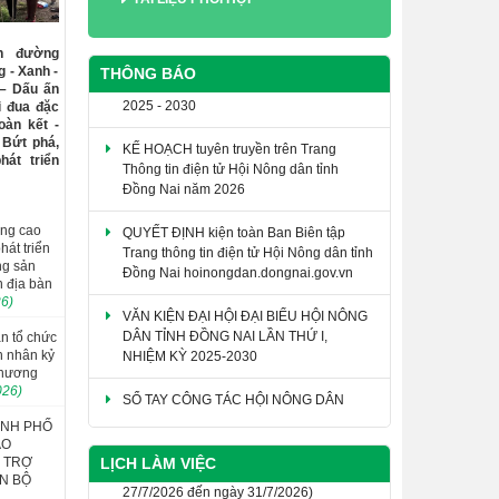
ến đường
 - Xanh -
THÔNG BÁO
 – Dấu ấn
i đua đặc
KẾ HOẠCH tuyên truyền trên Trang
oàn kết -
Thông tin điện tử Hội Nông dân tỉnh
 Bứt phá,
Đồng Nai năm 2026
át triển
QUYẾT ĐỊNH kiện toàn Ban Biên tập
Trang thông tin điện tử Hội Nông dân tỉnh
âng cao
Đồng Nai hoinongdan.dongnai.gov.vn
hát triển
ng sản
VĂN KIỆN ĐẠI HỘI ĐẠI BIỂU HỘI NÔNG
n địa bàn
DÂN TỈNH ĐỒNG NAI LẦN THỨ I,
26)
NHIỆM KỲ 2025-2030
n tổ chức
n nhân kỷ
SỔ TAY CÔNG TÁC HỘI NÔNG DÂN
Thương
026)
THÔNG BÁO Giới thiệu chức danh và
chữ ký của Phó Chủ tịch Hội Nông dân
ÀNH PHỐ
thành phố Đồng Nai khóa I, nhiệm kỳ
AO
LỊCH LÀM VIỆC
Ỗ TRỢ
2025 - 2030
N BỘ