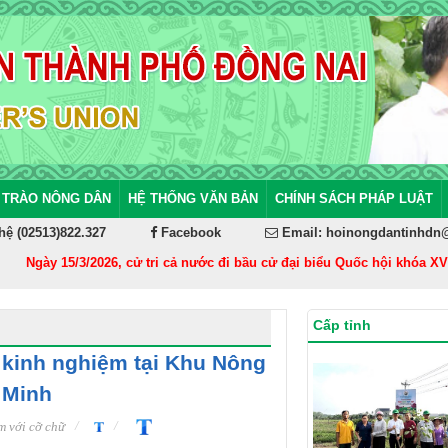
 TRÀO NÔNG DÂN
HỆ THỐNG VĂN BẢN
CHÍNH SÁCH PHÁP LUẬT
hệ (02513)822.327
Facebook
Email: hoinongdantinhdn
Ngày 15/3/2026, cử tri cả nước đi bầu cử đại biểu Quốc hội khóa XVI và
Cấp tỉnh
 kinh nghiệm tại Khu Nông
 Minh
 với cỡ chữ