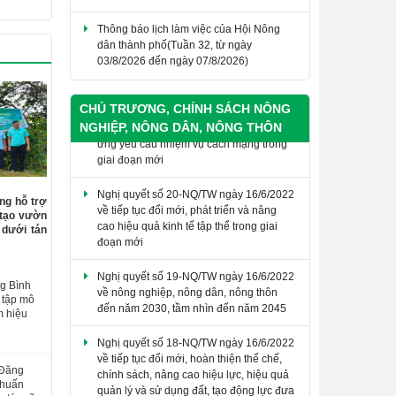
Thông báo lịch làm việc của Hội Nông
dân thành phố(Tuần 32, từ ngày
03/8/2026 đến ngày 07/8/2026)
THÔNG BÁO Lịch làm việc của Hội Nông
dân thành phố (Tuần 31, từ ngày
27/7/2026 đến ngày 31/7/2026)
CHỦ TRƯƠNG, CHÍNH SÁCH NÔNG
NGHIỆP, NÔNG DÂN, NÔNG THÔN
Nghị quyết số 20-NQ/TW ngày 16/6/2022
về tiếp tục đổi mới, phát triển và nâng
cao hiệu quả kinh tế tập thể trong giai
ng hỗ trợ
đoạn mới
 tạo vườn
 dưới tán
Nghị quyết số 19-NQ/TW ngày 16/6/2022
về nông nghiệp, nông dân, nông thôn
đến năm 2030, tầm nhìn đến năm 2045
g Bình
 tập mô
Nghị quyết số 18-NQ/TW ngày 16/6/2022
m hiệu
về tiếp tục đổi mới, hoàn thiện thể chế,
chính sách, nâng cao hiệu lực, hiệu quả
quản lý và sử dụng đất, tạo động lực đưa
nước ta trở thành nước phát triển có thu
 Đăng
nhập cao.
 huấn