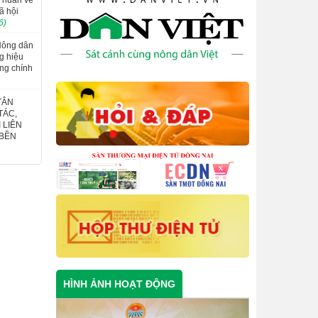
ã hội
6)
 Nông dân
ng hiệu
ng chính
TÂN
TÁC,
 LIÊN
 BỀN
HÌNH ẢNH HOẠT ĐỘNG