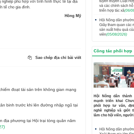
tuyên truyền Luật Hợ
nghiệp phù hợp với tình hình thực tế tại địa
và các chính sách hỗ 
h tế cho gia đình.
triển hợp tác xã
(06/0
Hồng Mỹ
Hội Nông dân phườ
Giây tham quan các 
sản xuất hiệu quả củ
viên
(05/08/2026)
Công tác phối hợp
Sao chép địa chỉ bài viết
chiếm đoạt tài sản trên không gian mạng
Hội Nông dân thành
mạnh triển khai Chươ
n binh trước khi lên đường nhập ngũ tại
phối hợp tư vấn, đị
nghề nghiệp và giới t
làm cho hội viên, người
n địa phương tại Hội trại tòng quân năm
27)
Hội Nông dân phườ
Xoài tham gia lớp tậ