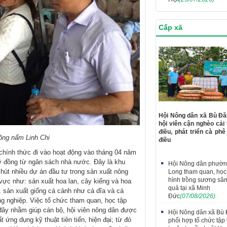
Cấp xã
Hội Nông dân xã Bù Đă
hội viên cận nghèo cải
điều, phát triển cà phê
ồng nấm Linh Chi
điều
hính thức đi vào hoạt động vào tháng 04 năm
 tỷ đồng từ ngân sách nhà nước. Đây là khu
Hội Nông dân phườn
hút nhiều dự án đầu tư trong sản xuất nông
Long tham quan, học
hình trồng sương sâ
vực như: sản xuất hoa lan, cây kiểng và hoa
quả tại xã Minh
, sản xuất giống cá cảnh như cá dĩa và cá
Đức
(07/08/2026)
g nghiệp. Việc tổ chức tham quan, học tập
đây nhằm giúp cán bộ, hội viên nông dân được
Hội Nông dân xã Bù
 ứng dụng kỹ thuật tiên tiến, hiện đại; từ đó
phối hợp tổ chức tập