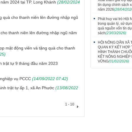
n năm 2024 tại TP. Long Khánh
(28/02/2024
tín dụng chính sách x
năm 2026
(28/04/202
g quà cho thanh niên lên đường nhập ngũ
Phát huy vai trò Hội
trong quản lý, sử dụ
quả nguồn vốn tín dụ
 cho thanh niên lên đường nhập ngũ năm
sách
(23/03/2026)
HỘI NÔNG DÂN XÃ 
QUAN KÝ KẾT HỢP 
ọp mặt động viên và tặng quà cho thanh
HÌNH THÀNH CHUỖI
25)
KẾT NÔNG NGHIỆP
VỮNG
(01/02/2026)
nh trật tự 9 tháng đầu năm 2023
o nghiệp vụ PCCC
(14/09/2022 07:42)
nh trật tự ấp 1, xã An Phước
(13/08/2022
1 - 10