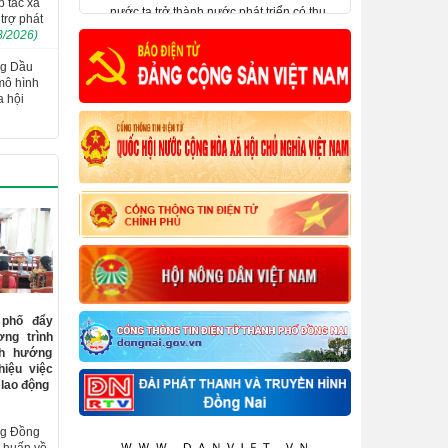
p tác xã
trợ phát
Kế hoạch phát triển nông nghiệp ứng
8/2026)
dụng công nghệ cao, nông nghiệp theo
hướng hữu cơ gắn với công nghiệp chế
ng Dầu
biến và thị trường tiêu thụ sản phẩm trên
mô hình
địa bàn tỉnh Đồng Nai đến năm 2025
a hội
​Nghị quyết số 07-NQ/HNDTW ngày
05/02/2025 của Ban Chấp hành Trung
ương Hội Nông dân Việt Nam (khóa VIII)
về đổi mới và nâng cao chất lượng công
tác tuyên truyền, vận động nông dân đáp
ứng yêu cầu nhiệm vụ cách mạng trong
giai đoạn mới
 phố đẩy
ng trình
nh hướng
hiệu việc
 lao động
ng Đồng
p huấn về