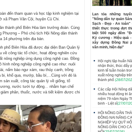
oàn đến tham quan và học tập kinh nghiệm tại
Lan tỏa những tuy
ở xã Phạm Văn Cội, huyện Củ Chi.
"Nông dân tự quản Sáng
Sạch - Đẹp - An toàn"
dân thành phố Biên Hòa làm trưởng đoàn. Cùng
thiết thực trong đợt th
ng Phượng – Phó chủ tịch Hội Nông dân thành
biệt 500 ngày đêm "Đ
Kỷ cương - Hiệu quả -
a 14 phường trên địa bàn.
xây dựng Đồng Nai ph
hành phố Biên Hòa đã được đại diện Ban Quản lý
văn minh, hiện đại"
u về công tác tổ chức, hoạt động nghiên cứu
xuất nông nghiệp ứng dụng công nghệ cao. Đồng
Hội nghị tập huấn N
mô hình nông nghiệp công nghệ cao như: nuôi
nhận thức, thúc đẩy p
dài, nấm bào ngư xám, rau thủy canh, trồng
kinh tế tuần hoàn tro
 bi, khổ qua, mướp, bầu bí,...Cùng với đó là
xuất nông nghiệp trê
thành phố
(28/07/20
m sản xuất, công tác quản lý về giống, tổ
n sương, nước tưới tự động… nhằm hạn chế
Các cấp Hội Nông dâ
 giảm phân, thuốc, nước và tiết kiệm được chi
nhiều hoạt động tri â
niệm 79 năm Ngày 
binh - Liệt sĩ
(27/07/2
HỘI NÔNG DÂN TH
ĐỒNG NAI NÂNG C
NGHIỆP VỤ QUỸ H
NÔNG DÂN CHO CÁ
HỘI
(25/07/2026)