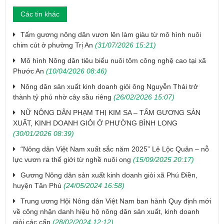
Các tin khác
Tấm gương nông dân vươn lên làm giàu từ mô hình nuôi
chim cút ở phường Trị An
(31/07/2026 15:21)
Mô hình Nông dân tiêu biểu nuôi tôm công nghệ cao tại xã
Phước An
(10/04/2026 08:46)
Nông dân sản xuất kinh doanh giỏi ông Nguyễn Thái trở
thành tỷ phú nhờ cây sầu riêng
(26/02/2026 15:07)
NỮ NÔNG DÂN PHẠM THỊ KIM SA – TẤM GƯƠNG SẢN
XUẤT, KINH DOANH GIỎI Ở PHƯỜNG BÌNH LONG
(30/01/2026 08:39)
“Nông dân Việt Nam xuất sắc năm 2025” Lê Lộc Quân – nỗ
lực vươn ra thế giới từ nghề nuôi ong
(15/09/2025 20:17)
Gương Nông dân sản xuất kinh doanh giỏi xã Phú Điền,
huyện Tân Phú
(24/05/2024 16:58)
Trung ương Hội Nông dân Việt Nam ban hành Quy định mới
về công nhận danh hiệu hộ nông dân sản xuất, kinh doanh
giỏi các cấp
(28/02/2024 12:12)