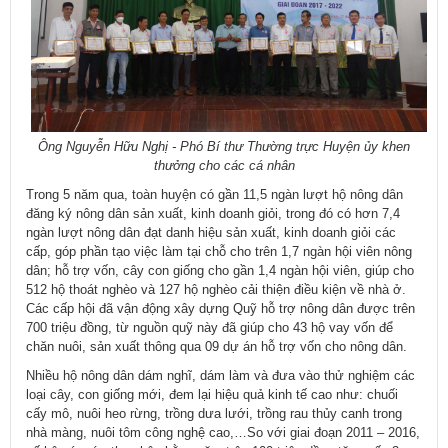
Ông Nguyễn Hữu Nghị - Phó Bí thư Thường trực Huyện ủy khen
thưởng cho các cá nhân
Trong 5 năm qua, toàn huyện có gần 11,5 ngàn lượt hộ nông dân
đăng ký nông dân sản xuất, kinh doanh giỏi, trong đó có hơn 7,4
ngàn lượt nông dân đạt danh hiệu sản xuất, kinh doanh giỏi các
cấp, góp phần tạo việc làm tại chỗ cho trên 1,7 ngàn hội viên nông
dân; hỗ trợ vốn, cây con giống cho gần 1,4 ngàn hội viên, giúp cho
512 hộ thoát nghèo và 127 hộ nghèo cải thiện điều kiện về nhà ở.
Các cấp hội đã vận động xây dựng Quỹ hỗ trợ nông dân được trên
700 triệu đồng, từ nguồn quỹ này đã giúp cho 43 hộ vay vốn để
chăn nuôi, sản xuất thông qua 09 dự án hỗ trợ vốn cho nông dân.
Nhiều hộ nông dân dám nghĩ, dám làm và đưa vào thử nghiệm các
loại cây, con giống mới, đem lại hiệu quả kinh tế cao như: chuối
cấy mô, nuôi heo rừng, trồng dưa lưới, trồng rau thủy canh trong
nhà màng, nuôi tôm công nghệ cao,…So với giai đoạn 2011 – 2016,