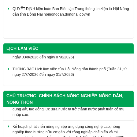
QUYẾT ĐỊNH kiện toàn Ban Biên tập Trang thông tin điện tử Hội Nông
dân tỉnh Đồng Nai hoinongdan.dongnai.gov.vn
LỊCH LÀM VIỆC
Thông báo lịch làm việc của Hội Nông dân thành phố(Tuần 32, từ
ngày 03/8/2026 đến ngày 07/8/2026)
THÔNG BÁO Lịch làm việc của Hội Nông dân thành phố (Tuần 31, từ
ngày 27/7/2026 đến ngày 31/7/2026)
Nghị quyết số 18-NQ/TW ngày 16/6/2022 về tiếp tục đổi mới, hoàn
CHỦ TRƯƠNG, CHÍNH SÁCH NÔNG NGHIỆP, NÔNG DÂN,
thiện thể chế, chính sách, nâng cao hiệu lực, hiệu quả quản lý và sử
NÔNG THÔN
dụng đất, tạo động lực đưa nước ta trở thành nước phát triển có thu
nhập cao.
Kế hoạch phát triển nông nghiệp ứng dụng công nghệ cao, nông
nghiệp theo hướng hữu cơ gắn với công nghiệp chế biến và thị
trường tiêu thụ sản phẩm trên địa bàn tỉnh Đồng Nai đến năm 2025