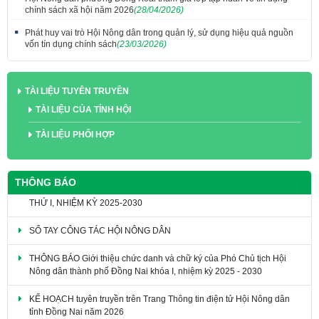
chính sách xã hội năm 2026
(28/04/2026)
Phát huy vai trò Hội Nông dân trong quản lý, sử dụng hiệu quả nguồn
vốn tín dụng chính sách
(23/03/2026)
TÀI LIỆU TUYÊN TRUYỀN
TÀI LIỆU CỦA TỈNH HỘI
TÀI LIỆU PHỐI HỢP
THÔNG BÁO
VĂN KIỆN ĐẠI HỘI ĐẠI BIỂU HỘI NÔNG DÂN TỈNH ĐỒNG NAI LẦN
THỨ I, NHIỆM KỲ 2025-2030
SỔ TAY CÔNG TÁC HỘI NÔNG DÂN
THÔNG BÁO Giới thiệu chức danh và chữ ký của Phó Chủ tịch Hội
Nông dân thành phố Đồng Nai khóa I, nhiệm kỳ 2025 - 2030
KẾ HOẠCH tuyên truyền trên Trang Thông tin điện tử Hội Nông dân
tỉnh Đồng Nai năm 2026