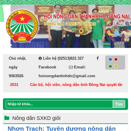
Chủ nhật,
Liên hệ (02513)822.327
ngày
Facebook
Email:
9/8/2026
hoinongdantinhdn@gmail.com
- 2031
Cán bộ, hội viên, nông dân tỉnh Đồng Nai quyết tâm thực hi
Tìm
Nông dân SXKD giỏi
Nhơn Trạch: Tuyên dương nông dân