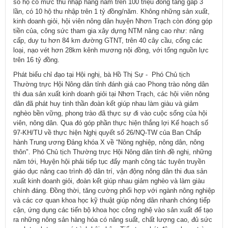
số hộ có mức thu nhập hằng năm trên 100 triệu đồng tăng gấp 3
lần, có 10 hộ thu nhập trên 1 tỷ đồng/năm. Không những sản xuất,
kinh doanh giỏi, hội viên nông dân huyện Nhơn Trạch còn đóng góp
tiền của, công sức tham gia xây dựng NTM nâng cao như: nâng
cấp, duy tu hơn 84 km đường GTNT, trên 40 cây cầu, cống các
loại, nạo vét hơn 28km kênh mương nội đồng, với tổng nguồn lực
trên 16 tỷ đồng.
Phát biểu chỉ đạo tại Hội nghị, bà Hồ Thị Sự - Phó Chủ tịch
Thường trực Hội Nông dân tỉnh đánh giá cao Phong trào nông dân
thi đua sản xuất kinh doanh giỏi tại Nhơn Trạch, các hội viên nông
dân đã phát huy tinh thần đoàn kết giúp nhau làm giàu và giảm
nghèo bền vững, phong trào đã thực sự đi vào cuộc sống của hội
viên, nông dân. Qua đó góp phần thực hiện thắng lợi Kế hoạch số
97-KH/TU về thực hiện Nghị quyết số 26/NQ-TW của Ban Chấp
hành Trung ương Đảng khóa X về “Nông nghiệp, nông dân, nông
thôn". Phó Chủ tịch Thường trực Hội Nông dân tỉnh đề nghị, những
năm tới, Huyện hội phải tiếp tục đẩy mạnh công tác tuyên truyền
giáo dục nâng cao trình độ dân trí, vận động nông dân thi đua sản
xuất kinh doanh giỏi, đoàn kết giúp nhau giảm nghèo và làm giàu
chính đáng. Đồng thời, tăng cường phối hợp với ngành nông nghiệp
và các cơ quan khoa học kỹ thuật giúp nông dân nhanh chóng tiếp
cận, ứng dụng các tiến bộ khoa học công nghệ vào sản xuất để tạo
ra những nông sản hàng hóa có năng suất, chất lượng cao, đủ sức