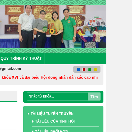
QUY TRÌNH KỸ THUẬT
@gmail.com
hóa XVI và đại biểu Hội đồng nhân dân các cấp nhiệm kỳ 2026 - 2031
Tìm
TÀI LIỆU TUYÊN TRUYỀN
TÀI LIỆU CỦA TỈNH HỘI
TÀI LIỆU PHỐI HỢP