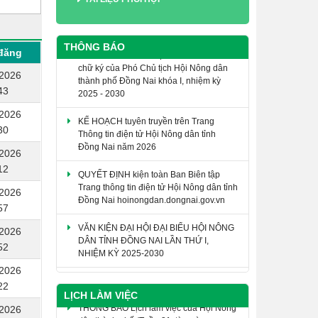
THÔNG BÁO
THÔNG BÁO Giới thiệu chức danh và
đăng
chữ ký của Phó Chủ tịch Hội Nông dân
thành phố Đồng Nai khóa I, nhiệm kỳ
/2026
2025 - 2030
43
KẾ HOẠCH tuyên truyền trên Trang
/2026
Thông tin điện tử Hội Nông dân tỉnh
30
Đồng Nai năm 2026
/2026
QUYẾT ĐỊNH kiện toàn Ban Biên tập
12
Trang thông tin điện tử Hội Nông dân tỉnh
Đồng Nai hoinongdan.dongnai.gov.vn
/2026
57
VĂN KIỆN ĐẠI HỘI ĐẠI BIỂU HỘI NÔNG
/2026
DÂN TỈNH ĐỒNG NAI LẦN THỨ I,
NHIỆM KỲ 2025-2030
52
/2026
SỔ TAY CÔNG TÁC HỘI NÔNG DÂN
22
LỊCH LÀM VIỆC
THÔNG BÁO Lịch làm việc của Hội Nông
/2026
dân thành phố (Tuần 31, từ ngày