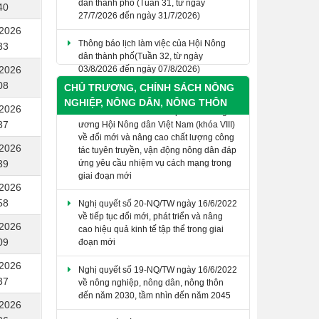
40
27/7/2026 đến ngày 31/7/2026)
/2026
Thông báo lịch làm việc của Hội Nông
33
dân thành phố(Tuần 32, từ ngày
03/8/2026 đến ngày 07/8/2026)
/2026
​Nghị quyết số 07-NQ/HNDTW ngày
08
CHỦ TRƯƠNG, CHÍNH SÁCH NÔNG
05/02/2025 của Ban Chấp hành Trung
NGHIỆP, NÔNG DÂN, NÔNG THÔN
/2026
ương Hội Nông dân Việt Nam (khóa VIII)
về đổi mới và nâng cao chất lượng công
37
tác tuyên truyền, vận động nông dân đáp
ứng yêu cầu nhiệm vụ cách mạng trong
/2026
giai đoạn mới
39
/2026
Nghị quyết số 20-NQ/TW ngày 16/6/2022
về tiếp tục đổi mới, phát triển và nâng
58
cao hiệu quả kinh tế tập thể trong giai
/2026
đoạn mới
09
Nghị quyết số 19-NQ/TW ngày 16/6/2022
/2026
về nông nghiệp, nông dân, nông thôn
đến năm 2030, tầm nhìn đến năm 2045
37
/2026
Nghị quyết số 18-NQ/TW ngày 16/6/2022