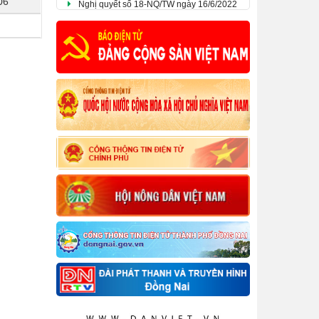
06
về tiếp tục đổi mới, hoàn thiện thể chế,
chính sách, nâng cao hiệu lực, hiệu quả
quản lý và sử dụng đất, tạo động lực đưa
nước ta trở thành nước phát triển có thu
nhập cao.
Kế hoạch phát triển nông nghiệp ứng
dụng công nghệ cao, nông nghiệp theo
hướng hữu cơ gắn với công nghiệp chế
biến và thị trường tiêu thụ sản phẩm trên
địa bàn tỉnh Đồng Nai đến năm 2025