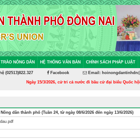
 TRÀO NÔNG DÂN
HỆ THỐNG VĂN BẢN
CHÍNH SÁCH PHÁP LUẬT
hệ (02513)822.327
Facebook
Email: hoinongdantinhdn
Ngày 15/3/2026, cử tri cả nước đi bầu cử đại biểu Quốc hội k
 Nông dân thành phố (Tuần 24, từ ngày 08/6/2026 đến ngày 13/6/2026)
dau.pdf