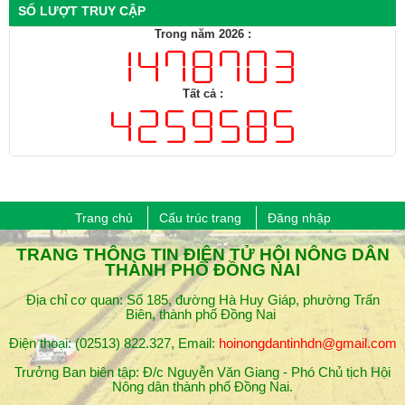
Tất cả :
Trang chủ
Cấu trúc trang
Đăng nhập
​TRANG THÔNG TIN ĐIỆN TỬ HỘI NÔNG DÂN
THÀNH PHỐ ĐỒNG NAI
Địa chỉ cơ quan: Số 185, đường Hà Huy Giáp, phường Trấn
Biên, thành phố Đồng Nai
Điện thoại: (02513) 822.327, Email:
hoinongdantinhdn@gmail.com
Trưởng Ban biên tập: Đ/c Nguyễn Văn Giang - Phó Chủ tịch Hội
Nông dân thành phố ​Đồng Nai.
Mọi thắc mắc, góp ý vui lòng liên hệ: Đ/c Nguyễn Bảo Thái - Phó
trưởng ban biên tập (SĐT: 0913.796.806)