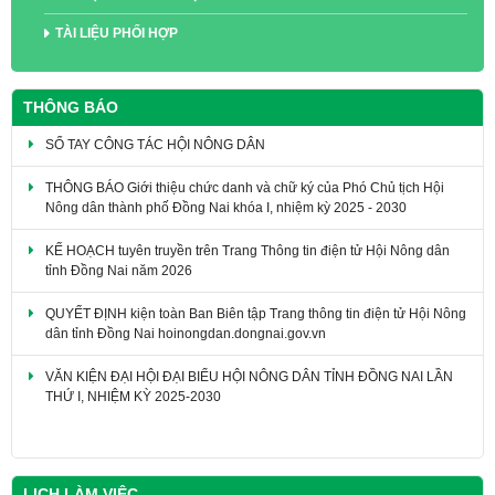
TÀI LIỆU PHỐI HỢP
THÔNG BÁO
SỔ TAY CÔNG TÁC HỘI NÔNG DÂN
THÔNG BÁO Giới thiệu chức danh và chữ ký của Phó Chủ tịch Hội
Nông dân thành phố Đồng Nai khóa I, nhiệm kỳ 2025 - 2030
KẾ HOẠCH tuyên truyền trên Trang Thông tin điện tử Hội Nông dân
tỉnh Đồng Nai năm 2026
QUYẾT ĐỊNH kiện toàn Ban Biên tập Trang thông tin điện tử Hội Nông
dân tỉnh Đồng Nai hoinongdan.dongnai.gov.vn
VĂN KIỆN ĐẠI HỘI ĐẠI BIỂU HỘI NÔNG DÂN TỈNH ĐỒNG NAI LẦN
THỨ I, NHIỆM KỲ 2025-2030
LỊCH LÀM VIỆC