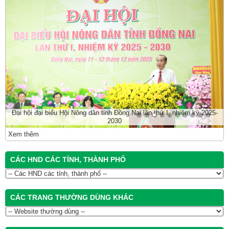
Đại hội đại biểu Hội Nông dân tỉnh Đồng Nai lần thứ I, nhiệm kỳ 2025-
2030
Xem thêm
CÁC HND CÁC TỈNH, THÀNH PHỐ
CÁC TRANG THƯỜNG DÙNG KHÁC
SỐ LƯỢT TRUY CẬP
Trong năm 2026 :