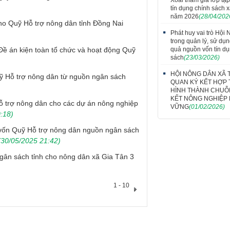
tín dụng chính sách x
năm 2026
(28/04/202
ho Quỹ Hỗ trợ nông dân tỉnh Đồng Nai
Phát huy vai trò Hội
trong quản lý, sử dụ
quả nguồn vốn tín dụ
Đề án kiện toàn tổ chức và hoạt động Quỹ
sách
(23/03/2026)
HỘI NÔNG DÂN XÃ 
uỹ Hỗ trợ nông dân từ nguồn ngân sách
QUAN KÝ KẾT HỢP 
HÌNH THÀNH CHUỖI
KẾT NÔNG NGHIỆP
Hỗ trợ nông dân cho các dự án nông nghiệp
VỮNG
(01/02/2026)
:18)
vốn Quỹ Hỗ trợ nông dân nguồn ngân sách
30/05/2025 21:42)
gân sách tỉnh cho nông dân xã Gia Tân 3
1 - 10