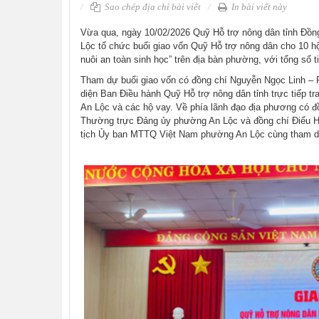
Sao chép địa chỉ bài viết
In bài viết này
Vừa qua, ngày 10/02/2026 Quỹ Hỗ trợ nông dân tỉnh Đồ
Lộc tổ chức buổi giao vốn Quỹ Hỗ trợ nông dân cho 10 h
nuôi an toàn sinh học” trên địa bàn phường, với tổng số t
Tham dự buổi giao vốn có đồng chí Nguyễn Ngọc Linh – 
diện Ban Điều hành Quỹ Hỗ trợ nông dân tỉnh trực tiếp 
An Lộc và các hộ vay. Về phía lãnh đạo địa phương có đ
Thường trực Đảng ủy phường An Lộc và đồng chí Điểu H
tịch Ủy ban MTTQ Việt Nam phường An Lộc cùng tham d