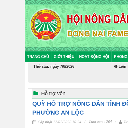
TRANG CHỦ
GIỚI THIỆU
HOẠT ĐỘNG HỘI
PHONG
Thứ sáu, ngày 7/8/2026
Liên 
N
Hỗ trợ vốn
QUỸ HỖ TRỢ NÔNG DÂN TỈNH ĐỒ
PHƯỜNG AN LỘC
Lượt xem : 264
Cập nhật 12/02/2026 10:24
Xe