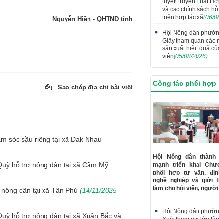
tuyên truyền Luật Hợ
và các chính sách hỗ 
triển hợp tác xã
(06/0
Nguyễn Hiền - QHTND tỉnh
Hội Nông dân phườ
Giây tham quan các 
sản xuất hiệu quả củ
viên
(05/08/2026)
Công tác phối hợp
Sao chép địa chỉ bài viết
m sóc sầu riêng tại xã Đak Nhau
Hội Nông dân thành
Quỹ hỗ trợ nông dân tại xã Cẩm Mỹ
mạnh triển khai Chươ
phối hợp tư vấn, đị
nghề nghiệp và giới t
làm cho hội viên, người
 nông dân tại xã Tân Phú
(14/11/2025
Hội Nông dân phườ
Quỹ hỗ trợ nông dân tại xã Xuân Bắc và
Xoài tham gia lớp tậ