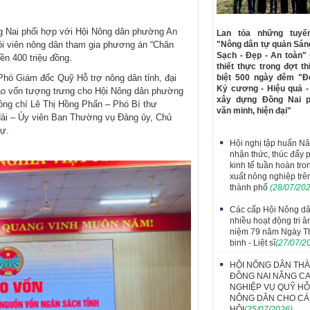
ng Nai phối hợp với Hội Nông dân phường An
Lan tỏa những tuy
ội viên nông dân tham gia phương án “Chăn
"Nông dân tự quản Sáng
Sạch - Đẹp - An toàn"
iền 400 triệu đồng.
thiết thực trong đợt th
Phó Giám đốc Quỹ Hỗ trợ nông dân tỉnh, đại
biệt 500 ngày đêm "Đ
Kỷ cương - Hiệu quả -
trao vốn tượng trưng cho Hội Nông dân phường
xây dựng Đồng Nai ph
ồng chí Lê Thị Hồng Phấn – Phó Bí thư
văn minh, hiện đại"
ải – Ủy viên Ban Thường vụ Đảng ủy, Chủ
ự.
Hội nghị tập huấn N
nhận thức, thúc đẩy p
kinh tế tuần hoàn tro
xuất nông nghiệp trê
thành phố
(28/07/20
Các cấp Hội Nông dâ
nhiều hoạt động tri â
niệm 79 năm Ngày 
binh - Liệt sĩ
(27/07/2
HỘI NÔNG DÂN TH
ĐỒNG NAI NÂNG C
NGHIỆP VỤ QUỸ H
NÔNG DÂN CHO CÁ
HỘI
(25/07/2026)