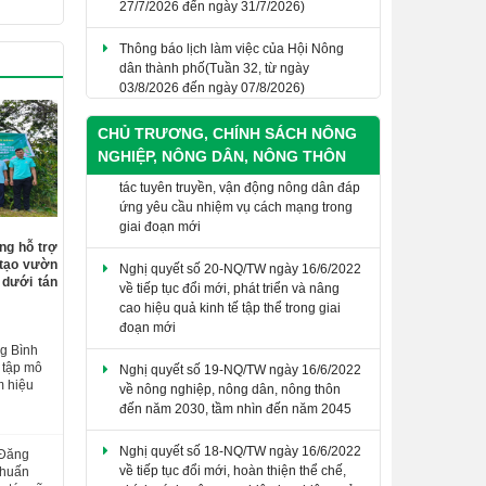
Thông báo lịch làm việc của Hội Nông
dân thành phố(Tuần 32, từ ngày
03/8/2026 đến ngày 07/8/2026)
​Nghị quyết số 07-NQ/HNDTW ngày
05/02/2025 của Ban Chấp hành Trung
ương Hội Nông dân Việt Nam (khóa VIII)
CHỦ TRƯƠNG, CHÍNH SÁCH NÔNG
về đổi mới và nâng cao chất lượng công
tác tuyên truyền, vận động nông dân đáp
NGHIỆP, NÔNG DÂN, NÔNG THÔN
ứng yêu cầu nhiệm vụ cách mạng trong
giai đoạn mới
Nghị quyết số 20-NQ/TW ngày 16/6/2022
ng hỗ trợ
về tiếp tục đổi mới, phát triển và nâng
 tạo vườn
cao hiệu quả kinh tế tập thể trong giai
 dưới tán
đoạn mới
Nghị quyết số 19-NQ/TW ngày 16/6/2022
g Bình
về nông nghiệp, nông dân, nông thôn
 tập mô
đến năm 2030, tầm nhìn đến năm 2045
m hiệu
Nghị quyết số 18-NQ/TW ngày 16/6/2022
về tiếp tục đổi mới, hoàn thiện thể chế,
 Đăng
chính sách, nâng cao hiệu lực, hiệu quả
 huấn
quản lý và sử dụng đất, tạo động lực đưa