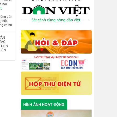
ã hội
6)
 Nông dân
ng hiệu
ng chính
TÂN
TÁC,
 LIÊN
 BỀN
HÌNH ẢNH HOẠT ĐỘNG