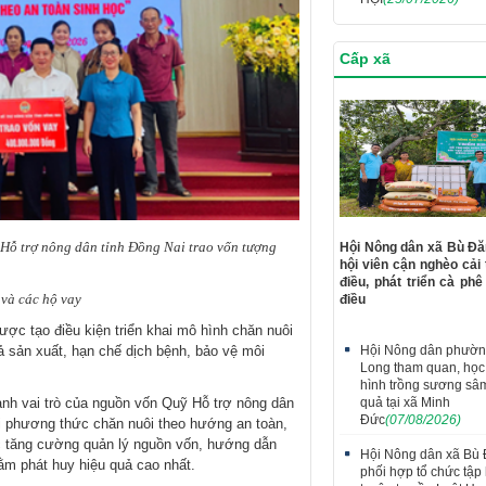
Cấp xã
ỗ trợ nông dân tỉnh Đồng Nai trao vốn tượng
Hội Nông dân xã Bù Đă
hội viên cận nghèo cải
điều, phát triển cà phê
và các hộ vay
điều
ợc tạo điều kiện triển khai mô hình chăn nuôi
Hội Nông dân phườn
ả sản xuất, hạn chế dịch bệnh, bảo vệ môi
Long tham quan, học
hình trồng sương sâ
quả tại xã Minh
ạnh vai trò của nguồn vốn Quỹ Hỗ trợ nông dân
Đức
(07/08/2026)
đổi phương thức chăn nuôi theo hướng an toàn,
c tăng cường quản lý nguồn vốn, hướng dẫn
Hội Nông dân xã Bù
ằm phát huy hiệu quả cao nhất.
phối hợp tổ chức tập