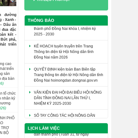
THÔNG BÁO Giới thiệu chức danh và
ến đường
chữ ký của Phó Chủ tịch Hội Nông dân
 - Xanh -
THÔNG BÁO
thành phố Đồng Nai khóa I, nhiệm kỳ
 – Dấu ấn
2025 - 2030
i đua đặc
oàn kết -
 Bứt phá,
KẾ HOẠCH tuyên truyền trên Trang
át triển
Thông tin điện tử Hội Nông dân tỉnh
Đồng Nai năm 2026
âng cao
QUYẾT ĐỊNH kiện toàn Ban Biên tập
hát triển
Trang thông tin điện tử Hội Nông dân tỉnh
ng sản
Đồng Nai hoinongdan.dongnai.gov.vn
n địa bàn
26)
VĂN KIỆN ĐẠI HỘI ĐẠI BIỂU HỘI NÔNG
DÂN TỈNH ĐỒNG NAI LẦN THỨ I,
n tổ chức
NHIỆM KỲ 2025-2030
n nhân kỷ
Thương
026)
SỔ TAY CÔNG TÁC HỘI NÔNG DÂN
ÀNH PHỐ
AO
THÔNG BÁO Lịch làm việc của Hội Nông
LỊCH LÀM VIỆC
Ỗ TRỢ
dân thành phố (Tuần 31, từ ngày
N BỘ
27/7/2026 đến ngày 31/7/2026)