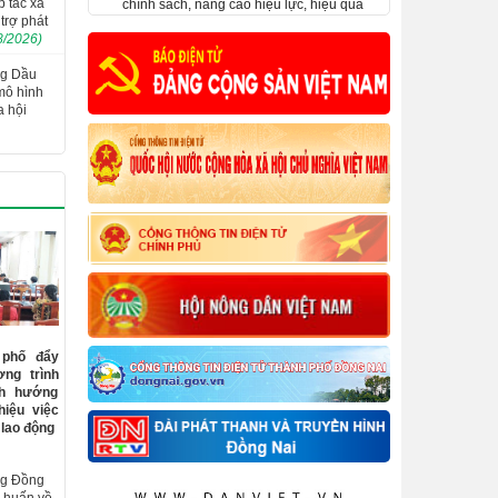
p tác xã
nước ta trở thành nước phát triển có thu
trợ phát
nhập cao.
8/2026)
Kế hoạch phát triển nông nghiệp ứng
ng Dầu
mô hình
dụng công nghệ cao, nông nghiệp theo
a hội
hướng hữu cơ gắn với công nghiệp chế
biến và thị trường tiêu thụ sản phẩm trên
địa bàn tỉnh Đồng Nai đến năm 2025
 phố đẩy
ng trình
nh hướng
hiệu việc
 lao động
ng Đồng
p huấn về