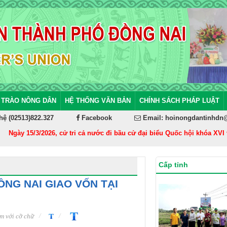
 TRÀO NÔNG DÂN
HỆ THỐNG VĂN BẢN
CHÍNH SÁCH PHÁP LUẬT
hệ (02513)822.327
Facebook
Email: hoinongdantinhdn
gày 15/3/2026, cử tri cả nước đi bầu cử đại biểu Quốc hội khóa XVI và đ
Cấp tỉnh
NG NAI GIAO VỐN TẠI
m với cỡ chữ