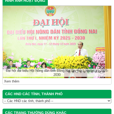
HÌNH ẢNH HOẠT ĐỘNG
Đại hội đại biểu Hội Nông dân tỉnh Đồng Nai lần thứ I, nhiệm kỳ 2025-
2030
Xem thêm
CÁC HND CÁC TỈNH, THÀNH PHỐ
CÁC TRANG THƯỜNG DÙNG KHÁC