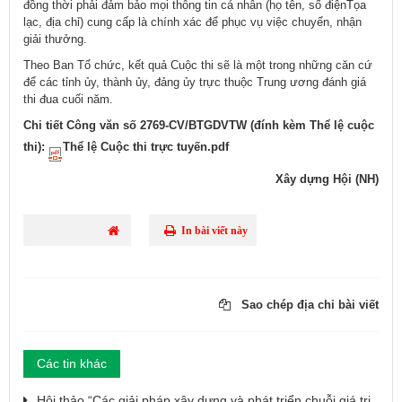
đồng thời phải đảm bảo mọi thông tin cá nhân (họ tên, số điệnTọa
lạc, địa chỉ) cung cấp là chính xác để phục vụ việc chuyển, nhận
giải thưởng.
Theo Ban Tổ chức, kết quả Cuộc thi sẽ là một trong những căn cứ
để các tỉnh ủy, thành ủy, đảng ủy trực thuộc Trung ương đánh giá
thi đua cuối năm.
Chi tiết Công văn số 2769-CV/BTGDVTW (đính kèm Thể lệ cuộc
thi): ​
Thể lệ Cuộc thi trực tuyến.pdf
Xây dựng Hội (NH)
In bài viết này
Sao chép địa chỉ bài viết
Các tin khác
Hội thảo “Các giải pháp xây dựng và phát triển chuỗi giá trị