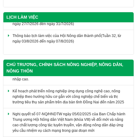
LỊCH LÀM VIỆC
Thông báo lịch làm việc của Hội Nông dân thành phố(Tuần 32, từ
ngày 03/8/2026 đến ngày 07/8/2026)
THÔNG BÁO Lịch làm việc của Hội Nông dân thành phố (Tuần 31, từ
ngày 27/7/2026 đến ngày 31/7/2026)
CHỦ TRƯƠNG, CHÍNH SÁCH NÔNG NGHIỆP, NÔNG DÂN,
NÔNG THÔN
Kế hoạch phát triển nông nghiệp ứng dụng công nghệ cao, nông
nghiệp theo hướng hữu cơ gắn với công nghiệp chế biến và thị
trường tiêu thụ sản phẩm trên địa bàn tỉnh Đồng Nai đến năm 2025
​Nghị quyết số 07-NQ/HNDTW ngày 05/02/2025 của Ban Chấp hành
Trung ương Hội Nông dân Việt Nam (khóa VIII) về đổi mới và nâng
cao chất lượng công tác tuyên truyền, vận động nông dân đáp ứng
yêu cầu nhiệm vụ cách mạng trong giai đoạn mới
Nghị quyết số 20-NQ/TW ngày 16/6/2022 về tiếp tục đổi mới, phát
triển và nâng cao hiệu quả kinh tế tập thể trong giai đoạn mới