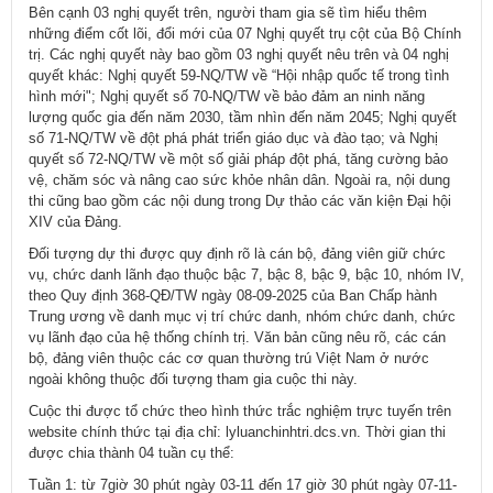
Bên cạnh 03 nghị quyết trên, người tham gia sẽ tìm hiểu thêm
những điểm cốt lõi, đổi mới của 07 Nghị quyết trụ cột của Bộ Chính
trị. Các nghị quyết này bao gồm 03 nghị quyết nêu trên và 04 nghị
quyết khác: Nghị quyết 59-NQ/TW về “Hội nhập quốc tế trong tình
hình mới"; Nghị quyết số 70-NQ/TW về bảo đảm an ninh năng
lượng quốc gia đến năm 2030, tầm nhìn đến năm 2045; Nghị quyết
số 71-NQ/TW về đột phá phát triển giáo dục và đào tạo; và Nghị
quyết số 72-NQ/TW về một số giải pháp đột phá, tăng cường bảo
vệ, chăm sóc và nâng cao sức khỏe nhân dân. Ngoài ra, nội dung
thi cũng bao gồm các nội dung trong Dự thảo các văn kiện Đại hội
XIV của Đảng.
Đối tượng dự thi được quy định rõ là cán bộ, đảng viên giữ chức
vụ, chức danh lãnh đạo thuộc bậc 7, bậc 8, bậc 9, bậc 10, nhóm IV,
theo Quy định 368-QĐ/TW ngày 08-09-2025 của Ban Chấp hành
Trung ương về danh mục vị trí chức danh, nhóm chức danh, chức
vụ lãnh đạo của hệ thống chính trị. Văn bản cũng nêu rõ, các cán
bộ, đảng viên thuộc các cơ quan thường trú Việt Nam ở nước
ngoài không thuộc đối tượng tham gia cuộc thi này.
Cuộc thi được tổ chức theo hình thức trắc nghiệm trực tuyến trên
website chính thức tại địa chỉ:
lyluanchinhtri.dcs.vn​
. Thời gian thi
được chia thành 04 tuần cụ thể:
Tuần 1: từ 7giờ 30 phút ngày 03-11 đến 17 giờ 30 phút ngày 07-11-