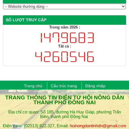
SỐ LƯỢT TRUY CẬP
Trong năm 2026 :
Tất cả :
Trang chủ
Cấu trúc trang
Đăng nhập
​TRANG THÔNG TIN ĐIỆN TỬ HỘI NÔNG DÂN
THÀNH PHỐ ĐỒNG NAI
Địa chỉ cơ quan: Số 185, đường Hà Huy Giáp, phường Trấn
Biên, thành phố Đồng Nai
Điện thoại: (02513) 822.327, Email:
hoinongdantinhdn@gmail.com