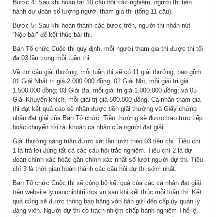
Bước 4: Sau khi hoàn tất 10 câu hỏi trắc nghiệm, người thi tiến
hành dự đoán số lượng người tham gia thi (tổng 11 câu).
Bước 5: Sau khi hoàn thành các bước trên, người thi nhấn nút
“Nộp bài" để kết thúc bài thi.
Ban Tổ chức Cuộc thi quy định, mỗi người tham gia thi được thi tối
đa 03 lần trong mỗi tuần thi.
Về cơ cấu giải thưởng, mỗi tuần thi sẽ có 11 giải thưởng, bao gồm:
01 Giải Nhất trị giá 2.000.000 đồng; 02 Giải Nhì, mỗi giải trị giá
1.500.000 đồng; 03 Giải Ba, mỗi giải trị giá 1.000.000 đồng; và 05
Giải Khuyến khích, mỗi giải trị giá 500.000 đồng. Cá nhân tham gia
thi đạt kết quả cao sẽ nhận được tiền giải thưởng và Giấy chứng
nhận đạt giải của Ban Tổ chức. Tiền thưởng sẽ được trao trực tiếp
hoặc chuyển tới tài khoản cá nhân của người đạt giải.
Giải thưởng hàng tuần được xét lần lượt theo 03 tiêu chí. Tiêu chí
1 là trả lời đúng tất cả các câu hỏi trắc nghiệm. Tiêu chí 2 là dự
đoán chính xác hoặc gần chính xác nhất số lượt người dự thi. Tiêu
chí 3 là thời gian hoàn thành các câu hỏi dự thi sớm nhất.
Ban Tổ chức Cuộc thi sẽ công bố kết quả của các cá nhân đạt giải
trên website lyluanchinhtri.dcs.vn sau khi kết thúc mỗi tuần thi. Kết
quả cũng sẽ được thông báo bằng văn bản gửi đến cấp ủy quản lý
đảng viên. Người dự thi có trách nhiệm chấp hành nghiêm Thể lệ,