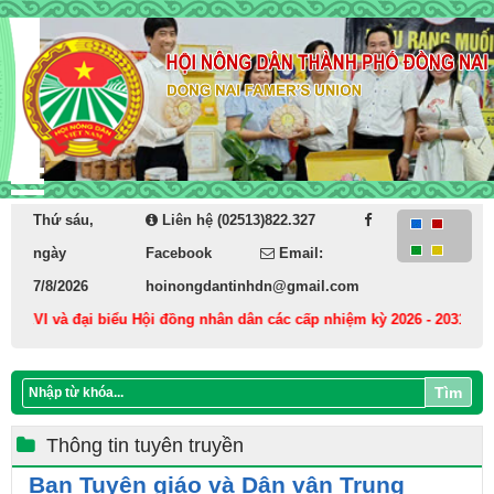
Thứ sáu,
Liên hệ (02513)822.327
ngày
Facebook
Email:
7/8/2026
hoinongdantinhdn@gmail.com
XVI và đại biểu Hội đồng nhân dân các cấp nhiệm kỳ 2026 - 2031
Cá
Tìm
Thông tin tuyên truyền
Ban Tuyên giáo và Dân vận Trung