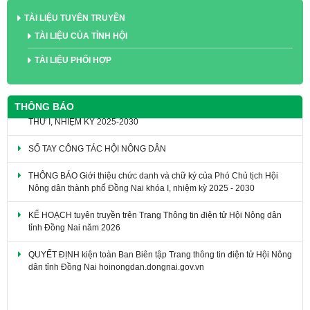
TÀI LIỆU TUYÊN TRUYỀN
TÀI LIỆU CỦA TỈNH HỘI
TÀI LIỆU PHỐI HỢP
THÔNG BÁO
SỔ TAY CÔNG TÁC HỘI NÔNG DÂN
THÔNG BÁO Giới thiệu chức danh và chữ ký của Phó Chủ tịch Hội
Nông dân thành phố Đồng Nai khóa I, nhiệm kỳ 2025 - 2030
KẾ HOẠCH tuyên truyền trên Trang Thông tin điện tử Hội Nông dân
tỉnh Đồng Nai năm 2026
QUYẾT ĐỊNH kiện toàn Ban Biên tập Trang thông tin điện tử Hội Nông
dân tỉnh Đồng Nai hoinongdan.dongnai.gov.vn
VĂN KIỆN ĐẠI HỘI ĐẠI BIỂU HỘI NÔNG DÂN TỈNH ĐỒNG NAI LẦN
THỨ I, NHIỆM KỲ 2025-2030