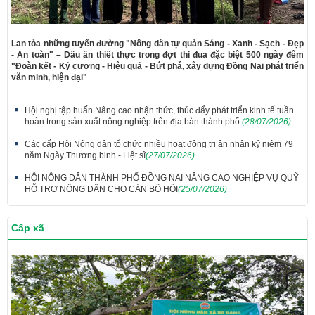
Lan tỏa những tuyến đường "Nông dân tự quản Sáng - Xanh - Sạch - Đẹp
- An toàn" – Dấu ấn thiết thực trong đợt thi đua đặc biệt 500 ngày đêm
"Đoàn kết - Kỷ cương - Hiệu quả - Bứt phá, xây dựng Đồng Nai phát triển
văn minh, hiện đại"
Hội nghị tập huấn Nâng cao nhận thức, thúc đẩy phát triển kinh tế tuần
hoàn trong sản xuất nông nghiệp trên địa bàn thành phố
(28/07/2026)
Các cấp Hội Nông dân tổ chức nhiều hoạt động tri ân nhân kỷ niệm 79
năm Ngày Thương binh - Liệt sĩ
(27/07/2026)
HỘI NÔNG DÂN THÀNH PHỐ ĐỒNG NAI NÂNG CAO NGHIỆP VỤ QUỸ
HỖ TRỢ NÔNG DÂN CHO CÁN BỘ HỘI
(25/07/2026)
Cấp xã