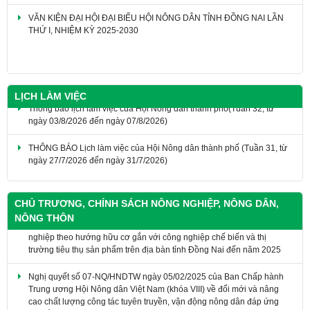
VĂN KIỆN ĐẠI HỘI ĐẠI BIỂU HỘI NÔNG DÂN TỈNH ĐỒNG NAI LẦN
THỨ I, NHIỆM KỲ 2025-2030
LỊCH LÀM VIỆC
Thông báo lịch làm việc của Hội Nông dân thành phố(Tuần 32, từ
ngày 03/8/2026 đến ngày 07/8/2026)
THÔNG BÁO Lịch làm việc của Hội Nông dân thành phố (Tuần 31, từ
ngày 27/7/2026 đến ngày 31/7/2026)
CHỦ TRƯƠNG, CHÍNH SÁCH NÔNG NGHIỆP, NÔNG DÂN,
Kế hoạch phát triển nông nghiệp ứng dụng công nghệ cao, nông
NÔNG THÔN
nghiệp theo hướng hữu cơ gắn với công nghiệp chế biến và thị
trường tiêu thụ sản phẩm trên địa bàn tỉnh Đồng Nai đến năm 2025
​Nghị quyết số 07-NQ/HNDTW ngày 05/02/2025 của Ban Chấp hành
Trung ương Hội Nông dân Việt Nam (khóa VIII) về đổi mới và nâng
cao chất lượng công tác tuyên truyền, vận động nông dân đáp ứng
yêu cầu nhiệm vụ cách mạng trong giai đoạn mới