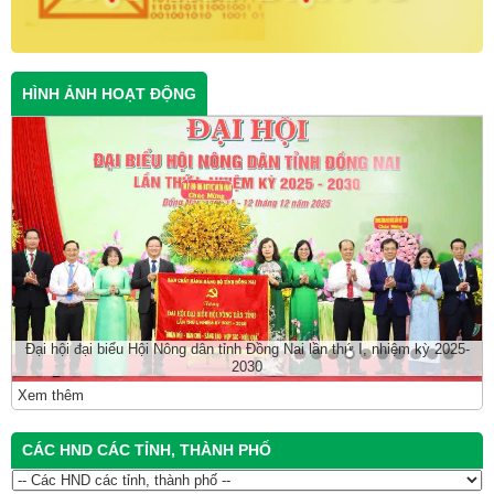
HÌNH ẢNH HOẠT ĐỘNG
Đại hội đại biểu Hội Nông dân tỉnh Đồng Nai lần thứ I, nhiệm kỳ 2025-
2030
Xem thêm
CÁC HND CÁC TỈNH, THÀNH PHỐ