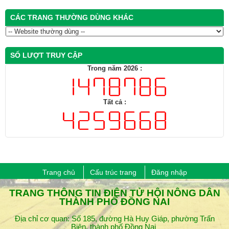
CÁC TRANG THƯỜNG DÙNG KHÁC
SỐ LƯỢT TRUY CẬP
Trong năm 2026 :
Tất cả :
Trang chủ
Cấu trúc trang
Đăng nhập
​TRANG THÔNG TIN ĐIỆN TỬ HỘI NÔNG DÂN
THÀNH PHỐ ĐỒNG NAI
Địa chỉ cơ quan: Số 185, đường Hà Huy Giáp, phường Trấn
Biên, thành phố Đồng Nai