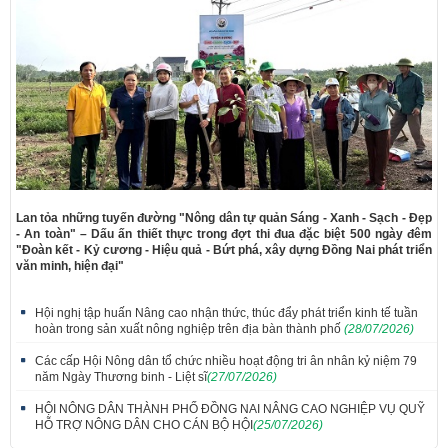
Lan tỏa những tuyến đường "Nông dân tự quản Sáng - Xanh - Sạch - Đẹp
- An toàn" – Dấu ấn thiết thực trong đợt thi đua đặc biệt 500 ngày đêm
"Đoàn kết - Kỷ cương - Hiệu quả - Bứt phá, xây dựng Đồng Nai phát triển
văn minh, hiện đại"
Hội nghị tập huấn Nâng cao nhận thức, thúc đẩy phát triển kinh tế tuần
hoàn trong sản xuất nông nghiệp trên địa bàn thành phố
(28/07/2026)
Các cấp Hội Nông dân tổ chức nhiều hoạt động tri ân nhân kỷ niệm 79
năm Ngày Thương binh - Liệt sĩ
(27/07/2026)
HỘI NÔNG DÂN THÀNH PHỐ ĐỒNG NAI NÂNG CAO NGHIỆP VỤ QUỸ
HỖ TRỢ NÔNG DÂN CHO CÁN BỘ HỘI
(25/07/2026)