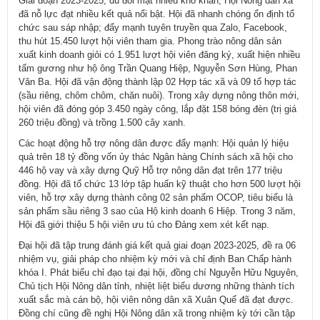
Giai đoạn 2023-2025, dù đối mặt nhiều khó khăn, Hội Nông dân xã
đã nỗ lực đạt nhiều kết quả nổi bật. Hội đã nhanh chóng ổn định tổ
chức sau sáp nhập; đẩy mạnh tuyên truyền qua Zalo, Facebook,
thu hút 15.450 lượt hội viên tham gia. Phong trào nông dân sản
xuất kinh doanh giỏi có 1.951 lượt hội viên đăng ký, xuất hiện nhiều
tấm gương như hộ ông Trần Quang Hiệp, Nguyễn Sơn Hùng, Phan
Văn Ba. Hội đã vận động thành lập 02 Hợp tác xã và 09 tổ hợp tác
(sầu riêng, chôm chôm, chăn nuôi). Trong xây dựng nông thôn mới,
hội viên đã đóng góp 3.450 ngày công, lắp đặt 158 bóng đèn (trị giá
260 triệu đồng) và trồng 1.500 cây xanh.
Các hoạt động hỗ trợ nông dân được đẩy mạnh: Hội quản lý hiệu
quả trên 18 tỷ đồng vốn ủy thác Ngân hàng Chính sách xã hội cho
446 hộ vay và xây dựng Quỹ Hỗ trợ nông dân đạt trên 177 triệu
đồng. Hội đã tổ chức 13 lớp tập huấn kỹ thuật cho hơn 500 lượt hội
viên, hỗ trợ xây dựng thành công 02 sản phẩm OCOP, tiêu biểu là
sản phẩm sầu riêng 3 sao của Hộ kinh doanh 6 Hiệp. Trong 3 năm,
Hội đã giới thiệu 5 hội viên ưu tú cho Đảng xem xét kết nạp.
Đại hội đã tập trung đánh giá kết quả giai đoạn 2023-2025, đề ra 06
nhiệm vụ, giải pháp cho nhiệm kỳ mới và chỉ định Ban Chấp hành
khóa I. Phát biểu chỉ đạo tại đại hội, đồng chí Nguyễn Hữu Nguyên,
Chủ tịch Hội Nông dân tỉnh, nhiệt liệt biểu dương những thành tích
xuất sắc mà cán bộ, hội viên nông dân xã Xuân Quế đã đạt được.
Đồng chí cũng đề nghị Hội Nông dân xã trong nhiệm kỳ tới cần tập