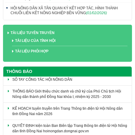
HỘI NÔNG DÂN XÃ TÂN QUAN KÝ KẾT HỢP TÁC, HÌNH THÀNH
CHUỖI LIÊN KẾT NÔNG NGHIỆP BỀN VỮNG
(01/02/2026)
TÀI LIỆU TUYÊN TRUYỀN
TÀI LIỆU CỦA TỈNH HỘI
TÀI LIỆU PHỐI HỢP
THÔNG BÁO
SỔ TAY CÔNG TÁC HỘI NÔNG DÂN
THÔNG BÁO Giới thiệu chức danh và chữ ký của Phó Chủ tịch Hội
Nông dân thành phố Đồng Nai khóa I, nhiệm kỳ 2025 - 2030
KẾ HOẠCH tuyên truyền trên Trang Thông tin điện tử Hội Nông dân
tỉnh Đồng Nai năm 2026
QUYẾT ĐỊNH kiện toàn Ban Biên tập Trang thông tin điện tử Hội Nông
dân tỉnh Đồng Nai hoinongdan.dongnai.gov.vn