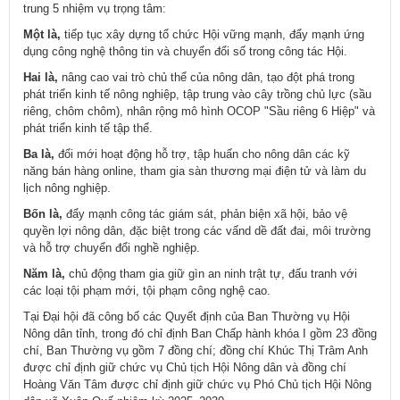
trung 5 nhiệm vụ trọng tâm:
Một là,
tiếp tục xây dựng tổ chức Hội vững mạnh, đẩy mạnh ứng
dụng công nghệ thông tin và chuyển đổi số trong công tác Hội.
Hai là,
nâng cao vai trò chủ thể của nông dân, tạo đột phá trong
phát triển kinh tế nông nghiệp, tập trung vào cây trồng chủ lực (sầu
riêng, chôm chôm), nhân rộng mô hình OCOP "Sầu riêng 6 Hiệp" và
phát triển kinh tế tập thể.
Ba là,
đổi mới hoạt động hỗ trợ, tập huấn cho nông dân các kỹ
năng bán hàng online, tham gia sàn thương mại điện tử và làm du
lịch nông nghiệp.
Bốn là,
đẩy mạnh công tác giám sát, phản biện xã hội, bảo vệ
quyền lợi nông dân, đặc biệt trong các vấnd dề đất đai, môi trường
và hỗ trợ chuyển đổi nghề nghiệp.
Năm là,
chủ động tham gia giữ gìn an ninh trật tự, đấu tranh với
các loại tội phạm mới, tội phạm công nghệ cao.
Tại Đại hội đã công bố các Quyết định của Ban Thường vụ Hội
Nông dân tỉnh, trong đó chỉ định Ban Chấp hành khóa I gồm 23 đồng
chí, Ban Thường vụ gồm 7 đồng chí; đồng chí Khúc Thị Trâm Anh
được chỉ định giữ chức vụ Chủ tịch Hội Nông dân và đồng chí
Hoàng Văn Tâm được chỉ định giữ chức vụ Phó Chủ tịch Hội Nông