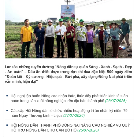
Lan tỏa những tuyến đường "Nông dân tự quản Sáng - Xanh - Sạch - Đẹp
- An toàn" – Dấu ấn thiết thực trong đợt thi đua đặc biệt 500 ngày đêm
"Đoàn kết - Kỷ cương - Hiệu quả - Bứt phá, xây dựng Đồng Nai phát triển
văn minh, hiện đại"
Hội nghị tập huấn Nâng cao nhận thức, thúc đẩy phát triển kinh tế tuần
hoàn trong sản xuất nông nghiệp trên địa bàn thành phố
(28/07/2026)
Các cấp Hội Nông dân tổ chức nhiều hoạt động tri ân nhân kỷ niệm 79
năm Ngày Thương binh - Liệt sĩ
(27/07/2026)
HỘI NÔNG DÂN THÀNH PHỐ ĐỒNG NAI NÂNG CAO NGHIỆP VỤ QUỸ
HỖ TRỢ NÔNG DÂN CHO CÁN BỘ HỘI
(25/07/2026)