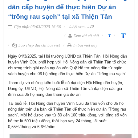
dân cấp huyện để thực hiện Dự án
“trồng rau sạch” tại xã Thiện Tân
Lượt xem : 520
Cập nhật 05/03/2025 16:36
Xem với cỡ chữ
Sao chép địa chỉ bài viết
In bài viết này
Ngày 04/3/2025, tại Hội trường UBND xã Thiện Tân, Hội Nông dân
huyện Vĩnh Cửu phối hợp với Hội Nông dân xã Thiện Tân tổ chức
chương trình giải ngân nguồn vốn Quỹ Hỗ trợ nông dân từ ngân
sách huyện cho 06 hộ nông dân thực hiện Dự án “Trồng rau sạch”.
Tham dự và chứng kiến buổi lễ có đại diện Hội Nông dân huyện,
Đảng ủy, UBND, Hội Nông dân xã Thiện Tân và đại diện các gia
đình của 06 hộ nông dân tham gia dự án.
Tại buổi lễ, Hội Nông dân huyện Vĩnh Cửu đã trao vốn cho 06 hộ
nông dân trên địa bàn xã Thiện Tân để thực hiện dự án “Trồng rau
sạch”. Mỗi hộ được vay từ 80 đến 100 triệu đồng, với tổng số vốn
hỗ trợ là 500 triệu đồng, thời hạn vay 24 tháng, lãi suất
0,55%/tháng và 6,6%/năm.