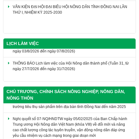
THỨ I, NHIỆM KỲ 2025-2030
SỔ TAY CÔNG TÁC HỘI NÔNG DÂN
LỊCH LÀM VIỆC
THÔNG BÁO Lịch làm việc của Hội Nông dân thành phố (Tuần 31, từ
ngày 27/7/2026 đến ngày 31/7/2026)
Thông báo lịch làm việc của Hội Nông dân thành phố(Tuần 32, từ
ngày 03/8/2026 đến ngày 07/8/2026)
CHỦ TRƯƠNG, CHÍNH SÁCH NÔNG NGHIỆP, NÔNG DÂN,
NÔNG THÔN
​Nghị quyết số 07-NQ/HNDTW ngày 05/02/2025 của Ban Chấp hành
Trung ương Hội Nông dân Việt Nam (khóa VIII) về đổi mới và nâng
cao chất lượng công tác tuyên truyền, vận động nông dân đáp ứng
yêu cầu nhiệm vụ cách mạng trong giai đoạn mới
Nghị quyết số 20-NQ/TW ngày 16/6/2022 về tiếp tục đổi mới, phát