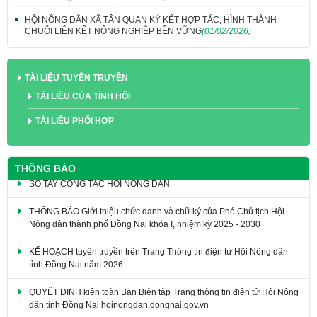
HỘI NÔNG DÂN XÃ TÂN QUAN KÝ KẾT HỢP TÁC, HÌNH THÀNH
CHUỖI LIÊN KẾT NÔNG NGHIỆP BỀN VỮNG
(01/02/2026)
TÀI LIỆU TUYÊN TRUYỀN
TÀI LIỆU CỦA TỈNH HỘI
TÀI LIỆU PHỐI HỢP
THÔNG BÁO
THÔNG BÁO Giới thiệu chức danh và chữ ký của Phó Chủ tịch Hội
Nông dân thành phố Đồng Nai khóa I, nhiệm kỳ 2025 - 2030
KẾ HOẠCH tuyên truyền trên Trang Thông tin điện tử Hội Nông dân
tỉnh Đồng Nai năm 2026
QUYẾT ĐỊNH kiện toàn Ban Biên tập Trang thông tin điện tử Hội Nông
dân tỉnh Đồng Nai hoinongdan.dongnai.gov.vn
VĂN KIỆN ĐẠI HỘI ĐẠI BIỂU HỘI NÔNG DÂN TỈNH ĐỒNG NAI LẦN