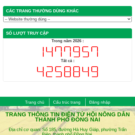
CÁC TRANG THƯỜNG DÙNG KHÁC
SỐ LƯỢT TRUY CẬP
Trong năm 2026 :
Tất cả :
Trang chủ
Cấu trúc trang
Đăng nhập
​TRANG THÔNG TIN ĐIỆN TỬ HỘI NÔNG DÂN
THÀNH PHỐ ĐỒNG NAI
Địa chỉ cơ quan: Số 185, đường Hà Huy Giáp, phường Trấn
Biên, thành phố Đồng Nai