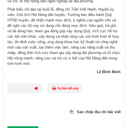
và chi, tổ Hội Nông dân nghề nghiệp tại địa phương.
Phát biểu chỉ đạo tại buổi lễ, đồng chí Trần Viết Hạnh, Huyện ủy
viên, Chủ tịch Hội Nông dân huyện, Trưởng ban điều hành Quỹ
HTND huyện, đã nhấn mạnh mục đích, ý nghĩa của nguồn vốn và
đề nghị các hộ vay sử dụng vốn đúng mục đích, hiệu quả, trả gốc
và lãi đúng hạn, tham gia đóng góp xây dựng Quỹ, tích cực hỗ trợ
các hội viên khác, xây dựng và nhân rộng các mô hình kinh tế hợp
tác, ổn định cuộc sống, ứng dụng khoa học kỹ thuật và công nghệ
mới vào sản xuất, tạo thêm việc làm, nâng cao năng suất và thu
nhập, đồng thời tích cực tham gia xây dựng địa phương và tổ chức
Hội vững mạnh, nâng cao vai trò và vị thế của Hội Nông dân trong
tình hình mới.
Lê Đình Minh
In bài viết này
Sao chép địa chỉ bài viết