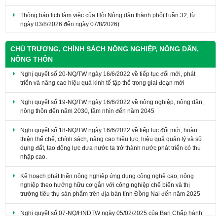
Thông báo lịch làm việc của Hội Nông dân thành phố(Tuần 32, từ
ngày 03/8/2026 đến ngày 07/8/2026)
CHỦ TRƯƠNG, CHÍNH SÁCH NÔNG NGHIỆP, NÔNG DÂN,
NÔNG THÔN
Nghị quyết số 20-NQ/TW ngày 16/6/2022 về tiếp tục đổi mới, phát
triển và nâng cao hiệu quả kinh tế tập thể trong giai đoạn mới
Nghị quyết số 19-NQ/TW ngày 16/6/2022 về nông nghiệp, nông dân,
nông thôn đến năm 2030, tầm nhìn đến năm 2045
Nghị quyết số 18-NQ/TW ngày 16/6/2022 về tiếp tục đổi mới, hoàn
thiện thể chế, chính sách, nâng cao hiệu lực, hiệu quả quản lý và sử
dụng đất, tạo động lực đưa nước ta trở thành nước phát triển có thu
nhập cao.
Kế hoạch phát triển nông nghiệp ứng dụng công nghệ cao, nông
nghiệp theo hướng hữu cơ gắn với công nghiệp chế biến và thị
trường tiêu thụ sản phẩm trên địa bàn tỉnh Đồng Nai đến năm 2025
​Nghị quyết số 07-NQ/HNDTW ngày 05/02/2025 của Ban Chấp hành
Trung ương Hội Nông dân Việt Nam (khóa VIII) về đổi mới và nâng