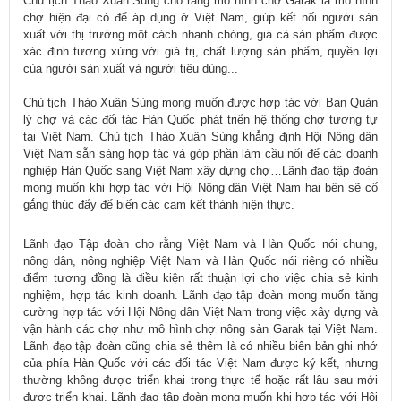
Chủ tịch Thào Xuân Sùng cho rằng mô hình chợ Garak là mô hình
chợ hiện đại có để áp dụng ở Việt Nam, giúp kết nối người sản
xuất với thị trường một cách nhanh chóng, giá cả sản phẩm được
xác định tương xứng với giá trị, chất lượng sản phẩm, quyền lợi
của người sản xuất và người tiêu dùng...
Chủ tịch Thào Xuân Sùng mong muốn được hợp tác với Ban Quản
lý chợ và các đối tác Hàn Quốc phát triển hệ thống chợ tương tự
tại Việt Nam. Chủ tịch Thảo Xuân Sùng khẳng định Hội Nông dân
Việt Nam sẵn sàng hợp tác và góp phần làm cầu nối để các doanh
nghiệp Hàn Quốc sang Việt Nam xây dựng chợ…Lãnh đạo tập đoàn
mong muốn khi hợp tác với Hội Nông dân Việt Nam hai bên sẽ cố
gắng thúc đẩy để biến các cam kết thành hiện thực.
Lãnh đạo Tập đoàn cho rằng Việt Nam và Hàn Quốc nói chung,
nông dân, nông nghiệp Việt Nam và Hàn Quốc nói riêng có nhiều
điểm tương đồng là điều kiện rất thuận lợi cho việc chia sẻ kinh
nghiệm, hợp tác kinh doanh. Lãnh đạo tập đoàn mong muốn tăng
cường hợp tác với Hội Nông dân Việt Nam trong việc xây dựng và
vận hành các chợ như mô hình chợ nông sản Garak tại Việt Nam.
Lãnh đạo tập đoàn cũng chia sẻ thêm là có nhiều biên bản ghi nhớ
của phía Hàn Quốc với các đối tác Việt Nam được ký kết, nhưng
thường không được triển khai trong thực tế hoặc rất lâu sau mới
được triển khai. Lãnh đạo tập đoàn mong muốn khi hợp tác với Hội