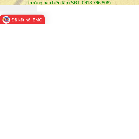
Đã kết nối EMC