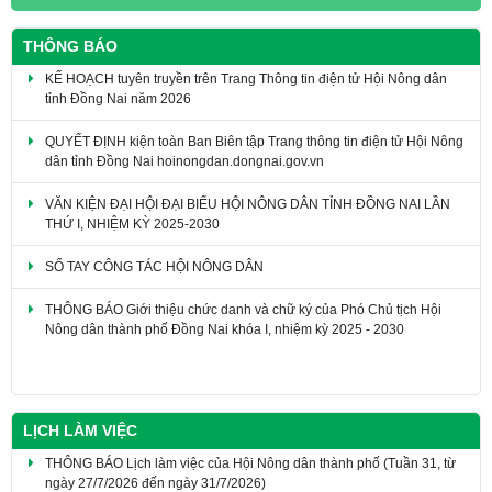
THÔNG BÁO
KẾ HOẠCH tuyên truyền trên Trang Thông tin điện tử Hội Nông dân
tỉnh Đồng Nai năm 2026
QUYẾT ĐỊNH kiện toàn Ban Biên tập Trang thông tin điện tử Hội Nông
dân tỉnh Đồng Nai hoinongdan.dongnai.gov.vn
VĂN KIỆN ĐẠI HỘI ĐẠI BIỂU HỘI NÔNG DÂN TỈNH ĐỒNG NAI LẦN
THỨ I, NHIỆM KỲ 2025-2030
SỔ TAY CÔNG TÁC HỘI NÔNG DÂN
THÔNG BÁO Giới thiệu chức danh và chữ ký của Phó Chủ tịch Hội
Nông dân thành phố Đồng Nai khóa I, nhiệm kỳ 2025 - 2030
LỊCH LÀM VIỆC
THÔNG BÁO Lịch làm việc của Hội Nông dân thành phố (Tuần 31, từ
ngày 27/7/2026 đến ngày 31/7/2026)