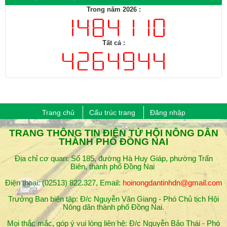
Tất cả :
Trang chủ
Cấu trúc trang
Đăng nhập
​TRANG THÔNG TIN ĐIỆN TỬ HỘI NÔNG DÂN
THÀNH PHỐ ĐỒNG NAI
Địa chỉ cơ quan: Số 185, đường Hà Huy Giáp, phường Trấn
Biên, thành phố Đồng Nai
Điện thoại: (02513) 822.327, Email:
hoinongdantinhdn@gmail.com
Trưởng Ban biên tập: Đ/c Nguyễn Văn Giang - Phó Chủ tịch Hội
Nông dân thành phố ​Đồng Nai.
Mọi thắc mắc, góp ý vui lòng liên hệ: Đ/c Nguyễn Bảo Thái - Phó
trưởng ban biên tập (SĐT: 0913.796.806)