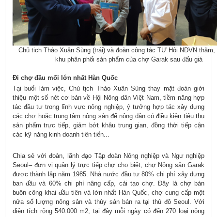
Chủ tịch Thào Xuân Sùng (trái) và đoàn công tác TƯ Hội NDVN thăm, 
khu phân phối sản phẩm của chợ Garak sau đấu giá
Đi chợ đầu mối lớn nhất Hàn Quốc
Tại buổi làm việc, Chủ tịch Thảo Xuân Sùng thay mặt đoàn giới
thiệu một số nét cơ bản về Hội Nông dân Việt Nam, tiềm năng hợp
tác đầu tư trong lĩnh vực nông nghiệp, ý tưởng hợp tác xây dựng
các chợ hoặc trung tâm nông sản để nông dân có điều kiện tiêu thụ
sản phẩm trực tiếp, giảm bớt khâu trung gian, đồng thời tiếp cận
các kỹ năng kinh doanh tiên tiến...
Chia sẻ với đoàn, lãnh đạo Tập đoàn Nông nghiệp và Ngư nghiệp
Seoul– đơn vị quản lý trực tiếp chợ cho biết, chợ Nông sản Garak
được thành lập năm 1985. Nhà nước đầu tư 80% chi phí xây dựng
ban đầu và 60% chi phí nâng cấp, cải tạo chợ. Đây là chợ bán
buôn công khai đầu tiên và lớn nhất Hàn Quốc, chợ cung cấp một
nửa số lượng nông sản và thủy sản bán ra tại thủ đô Seoul. Với
diện tích rộng 540.000 m2, tại đây mỗi ngày có đến 270 loại nông