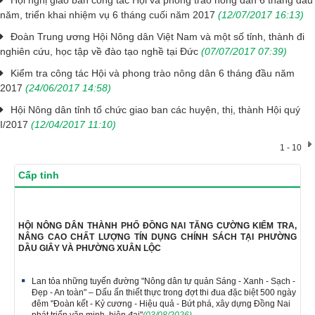
Hội nghị giao ban công tác Hội và phong trào nông dân 6 tháng đầu
năm, triển khai nhiệm vụ 6 tháng cuối năm 2017
(12/07/2017 16:13)
Đoàn Trung ương Hội Nông dân Việt Nam và một số tỉnh, thành đi
nghiên cứu, học tập về đào tạo nghề tại Đức
(07/07/2017 07:39)
Kiểm tra công tác Hội và phong trào nông dân 6 tháng đầu năm
2017
(24/06/2017 14:58)
Hội Nông dân tỉnh tổ chức giao ban các huyện, thị, thành Hội quý
I/2017
(12/04/2017 11:10)
1 - 10
Cấp tỉnh
HỘI NÔNG DÂN THÀNH PHỐ ĐỒNG NAI TĂNG CƯỜNG KIỂM TRA,
NÂNG CAO CHẤT LƯỢNG TÍN DỤNG CHÍNH SÁCH TẠI PHƯỜNG
DẦU GIÂY VÀ PHƯỜNG XUÂN LỘC
Lan tỏa những tuyến đường "Nông dân tự quản Sáng - Xanh - Sạch -
Đẹp - An toàn" – Dấu ấn thiết thực trong đợt thi đua đặc biệt 500 ngày
đêm "Đoàn kết - Kỷ cương - Hiệu quả - Bứt phá, xây dựng Đồng Nai