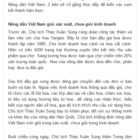
Nông dân Việt Nam, 2 bên sẽ cố gắng thúc đẩy để biến các cam
kết thành hiện thực.
Nông dân Việt Nam giỏi sản xuất, chưa giỏi kinh doanh
Trước đó, Chủ tịch Thảo Xuân Sùng cùng đoàn công tác thăm và
làm việc với chợ hoa Yangee. Đây là chợ bán đấu giá hoa được
thành lập năm 1985. Chợ kinh doanh hoa cảnh và hoa cắt cành.
Hiện có trên 4200 trang trại thường xuyên liên kết tiêu thụ sản
phẩm qua chợ. Sảng lượng hoa được bán qua chợ chiếm trên 20%
sản lượng toàn quốc. Hoa của nông dân được đưa đến chợ, phân
loại, đưa ra đấu giá.
Sau khi đầu giá xong được đóng gói chuyển đến các đơn vị bán
buôn và bán lẻ. Ngoài việc kinh doanh hoa thông qua đấu giá, chợ
tổ chức các lễ hội hoa, các lớp đào tạo về cắm hoa, chăm sóc hoa,
trị liệu sử dụng hương liệu từ hoa…để nâng cao nhận thức, hiểu
biết của người dân về hoa, qua đó kích thích nhu cầu sử dụng hoa.
Chủ tịch Thảo Xuân Sùng bày tỏ khâm phục đối với sự thông minh
và khéo léo của nông dân Hàn Quốc. Chủ tịch khẳng định nông dân
Việt Nam mới giỏi trong sản xuất, chưa giỏi trong kinh doanh.
Buổi chiều cùng ngày, Chủ tịch Thào Xuân Sùng thăm Trung tâm