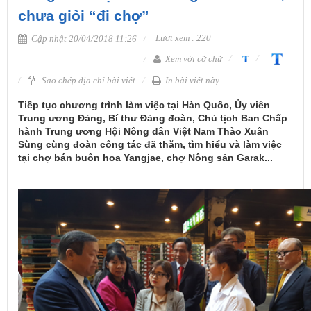
chưa giỏi “đi chợ”
Lượt xem : 220
Cập nhật 20/04/2018 11:26
Xem với cỡ chữ
Sao chép địa chỉ bài viết
In bài viết này
Tiếp tục chương trình làm việc tại Hàn Quốc, Ủy viên
Trung ương Đảng, Bí thư Đảng đoàn, Chủ tịch Ban Chấp
hành Trung ương Hội Nông dân Việt Nam Thào Xuân
Sùng cùng đoàn công tác đã thăm, tìm hiểu và làm việc
tại chợ bán buôn hoa Yangjae, chợ Nông sản Garak...